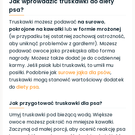
Jak wprowadzić truskawki do diety
psa?
Truskawki możesz podawać
na surowo
,
pokrojone na kawałki
lub
w formie mrożonej
(w przypadku tej ostatniej zachowaj ostrożność,
aby uniknąć problemów z gardłem!). Możesz
podawać owoce jako przekąska albo forma
nagrody. Możesz także dodać je do codziennej
karmy. Jeśli psiak lubi truskawki, to umili mu
posiłki. Podobnie jak
surowe jajka dla psów
,
truskawki mogą stanowić wartościowy dodatek
do
diety psa
.
Jak przygotować truskawki dla psa?
Umyj truskawki pod bieżącą wodą. Większe
owoce możesz pokroić na mniejsze kawałki.
Zaczynaj od małej porcji, aby ocenić reakcję psa