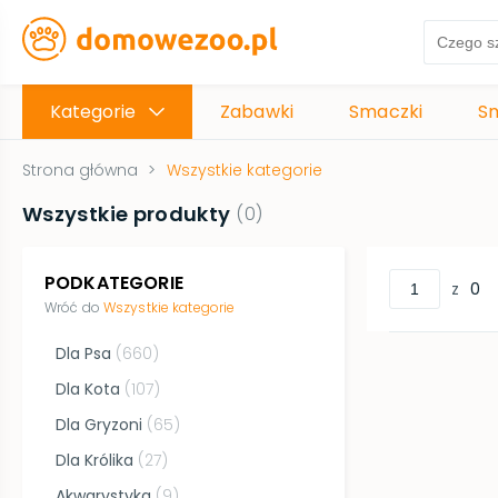
Kategorie
Zabawki
Smaczki
S
Strona główna
>
Wszystkie kategorie
Wszystkie produkty
(
0
)
PODKATEGORIE
z
0
Wróć do
Wszystkie kategorie
Dla Psa
(
660
)
Dla Kota
(
107
)
Dla Gryzoni
(
65
)
Dla Królika
(
27
)
Akwarystyka
(
9
)