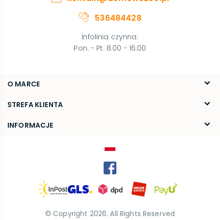
536484428
Infolinia czynna
:
Pon. - Pt. 8:00 - 16:00
O MARCE
O nas
STREFA KLIENTA
Blog
FAQ
INFORMACJE
Kontakt
Dostawa
Regulamin
Reklamacje i zwroty
Polityka prywatności
Kariera
© Copyright
2026
. All Rights Reserved