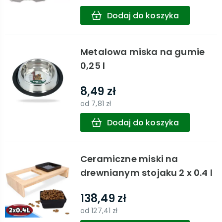
Dodaj do koszyka
Metalowa miska na gumie
0,25 l
8,49 zł
od
7,81 zł
Dodaj do koszyka
Ceramiczne miski na
drewnianym stojaku 2 x 0.4 l
138,49 zł
od
127,41 zł