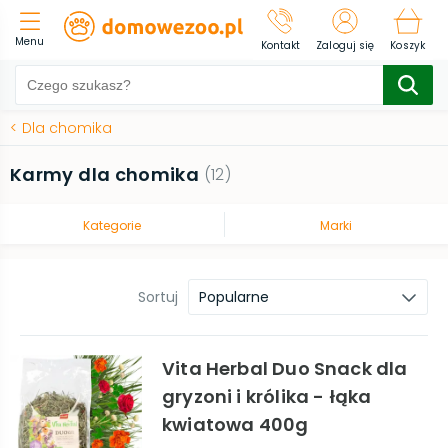
Menu
Kontakt
Zaloguj się
Koszyk
<
Dla chomika
Karmy dla chomika
(
12
)
Kategorie
Marki
Sortuj
Popularne
Vita Herbal Duo Snack dla
gryzoni i królika - łąka
kwiatowa 400g