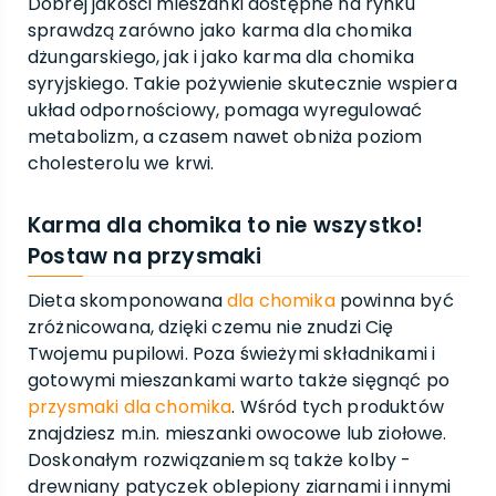
Dobrej jakości mieszanki dostępne na rynku
sprawdzą zarówno jako karma dla chomika
dżungarskiego, jak i jako karma dla chomika
syryjskiego. Takie pożywienie skutecznie wspiera
układ odpornościowy, pomaga wyregulować
metabolizm, a czasem nawet obniża poziom
cholesterolu we krwi.
Karma dla chomika to nie wszystko!
Postaw na przysmaki
Dieta skomponowana
dla chomika
powinna być
zróżnicowana, dzięki czemu nie znudzi Cię
Twojemu pupilowi. Poza świeżymi składnikami i
gotowymi mieszankami warto także sięgnąć po
przysmaki dla chomika
. Wśród tych produktów
znajdziesz m.in. mieszanki owocowe lub ziołowe.
Doskonałym rozwiązaniem są także kolby -
drewniany patyczek oblepiony ziarnami i innymi