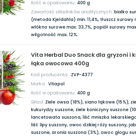
Ilość w opakowaniu
:
400 g
Zawartość składników analitycznych
:
białko s
(metoda Kjeldahla) min. 11,4%, tłuszcz surowy 
włókno surowe max. 33,7%, popiół surowy max.
wilgotność max. 12%.
Vita Herbal Duo Snack dla gryzoni i k
łąka owocowa 400g
Kod producenta:
ZVP-4377
Marka:
Vitapol
Ilość w opakowaniu
:
400 g
Skład
:
Ziele owsa (18%), siano łąkowe (15%), zi
kukurydzy suszone, ziele koniczyny suszone (1
lancetowata suszona, liść mniszka lekarskiego
liść lipy suszony, owoc dzikiej róży suszony, ja
suszone, aronia suszona (3%), owoc głogu sus