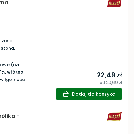
wna
szona
uszona,
rowe (ozn
,1%, włókno
22,49 zł
 wilgotność
od
20,69 zł
Dodaj do koszyka
rólika -