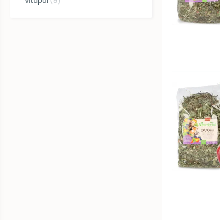
Vitapol
(
9
)