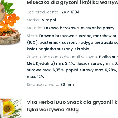
Miseczka dla gryzoni i królika warzy
Kod producenta:
ZVP-6104
Marka:
Vitapol
Materiał
:
Drzewo brzozowe, mieszanka paszy
Skład
:
Drewno brzozowe suszone, marchew su
(10%), pasterniak suszony, łodyga pietruszki s
kwiat nagietka suszony, skrobia.
Zawartość składników analitycznych
:
Białko su
Met. Kjedahla) min. 3,4%, tłuszcz surowy min. 0
surowe max. 6,35%, popiół surowy max. 6,28%,
max. 12%
Średnica otworu
:
80 mm
Vita Herbal Duo Snack dla gryzoni i k
łąka warzywna 400g