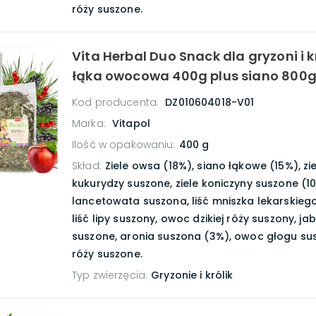
róży suszone.
Vita Herbal Duo Snack dla gryzoni i k
łąka owocowa 400g plus siano 800
Kod producenta:
DZ010604018-V01
Marka:
Vitapol
Ilość w opakowaniu
:
400 g
Skład
:
Ziele owsa (18%), siano łąkowe (15%), zi
kukurydzy suszone, ziele koniczyny suszone (1
lancetowata suszona, liść mniszka lekarskiego
liść lipy suszony, owoc dzikiej róży suszony, ja
suszone, aronia suszona (3%), owoc głogu sus
róży suszone.
Typ zwierzęcia
:
Gryzonie i królik