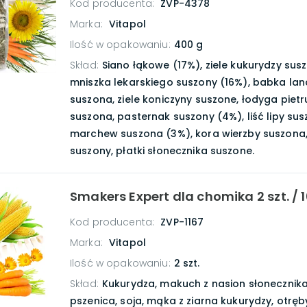
Kod producenta:
ZVP-4378
Marka:
Vitapol
Ilość w opakowaniu
:
400 g
Skład
:
Siano łąkowe (17%), ziele kukurydzy susz
mniszka lekarskiego suszony (16%), babka la
suszona, ziele koniczyny suszone, łodyga pietr
suszona, pasternak suszony (4%), liść lipy sus
marchew suszona (3%), kora wierzby suszona
suszony, płatki słonecznika suszone.
Smakers Expert dla chomika 2 szt. / 
Kod producenta:
ZVP-1167
Marka:
Vitapol
Ilość w opakowaniu
:
2 szt.
Skład
:
Kukurydza, makuch z nasion słonecznika
pszenica, soja, mąka z ziarna kukurydzy, otręb