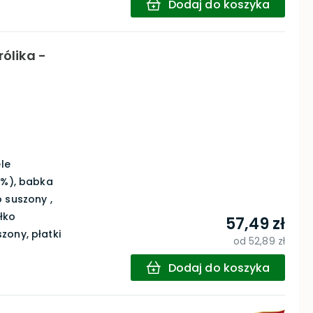
Dodaj do koszyka
rólika -
g
ele
0%), babka
 suszony ,
błko
57,49 zł
zony, płatki
od
52,89 zł
Dodaj do koszyka