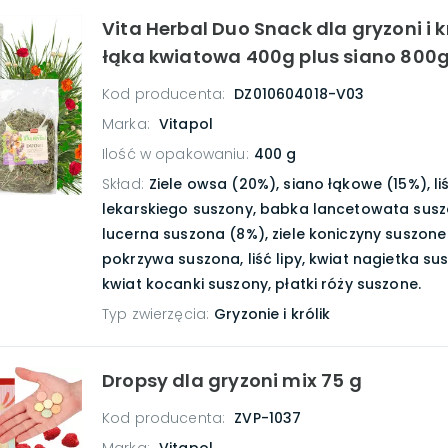
Vita Herbal Duo Snack dla gryzoni i k
łąka kwiatowa 400g plus siano 800
Kod producenta:
DZ010604018-V03
Marka:
Vitapol
Ilość w opakowaniu
:
400 g
Skład
:
Ziele owsa (20%), siano łąkowe (15%), l
lekarskiego suszony, babka lancetowata susz
lucerna suszona (8%), ziele koniczyny suszone
pokrzywa suszona, liść lipy, kwiat nagietka su
kwiat kocanki suszony, płatki róży suszone.
Typ zwierzęcia
:
Gryzonie i królik
Dropsy dla gryzoni mix 75 g
Kod producenta:
ZVP-1037