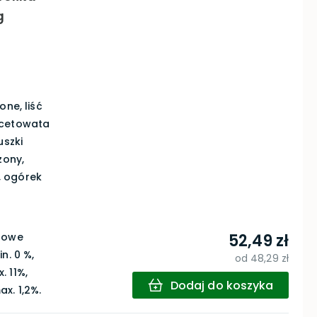
g
one, liść
ncetowata
uszki
zony,
, ogórek
urowe
52,49 zł
n. 0 %,
od
48,29 zł
. 11%,
Dodaj do koszyka
x. 1,2%.