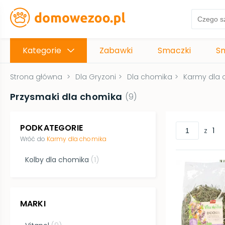
Kategorie
Zabawki
Smaczki
S
Strona główna
>
Dla Gryzoni
>
Dla chomika
>
Karmy dla 
Przysmaki dla chomika
(
9
)
PODKATEGORIE
z
1
Wróć do
Karmy dla chomika
Kolby dla chomika
(
1
)
MARKI