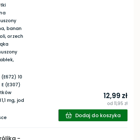
tki
ona
 suszony
na, banan
oli, orzech
mąka
 suszony
jabłek,
 (E672) 10
a E (E307)
stków
12,99 zł
1,1 mg, jod
od
11,95 zł
Dodaj do koszyka
sce
rólika -