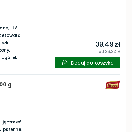
one, liść
ncetowata
uszki
39,49 zł
zony,
od
36,33 zł
, ogórek
Dodaj do koszyka
100 g
, jęczmień,
y pszenne,