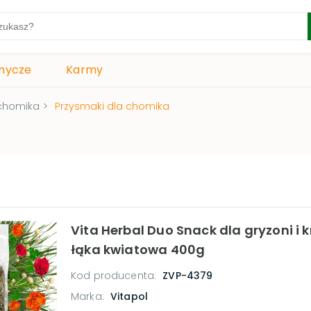
mycze
Karmy
chomika
>
Przysmaki dla chomika
Vita Herbal Duo Snack dla gryzoni i k
łąka kwiatowa 400g
Kod producenta:
ZVP-4379
Marka:
Vitapol