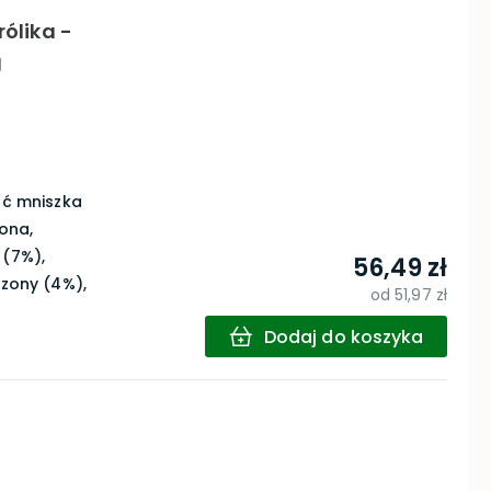
rólika -
g
iść mniszka
ona,
 (7%),
56,49 zł
szony (4%),
od
51,97 zł
Dodaj do koszyka