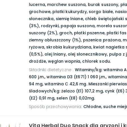
lucerna, marchew suszona, burak suszony, pła
grochowe, płatki kukurydzy, sorgo białe, nasi
słonecznika, siemię lniane, chleb świętojański
(3%), rodzynki, papaja suszona, morela suszo
suszony (2%), groch, płatki pszenne, płatki fas
ziemny obłuszczony (1%), pszenica prażona, 
ryżowa, skrobia kukurydziana, kwiat nagietka
(0,5%), olej lniany, olej słonecznikowy, pulpa z 
drożdże, węglan wapnia, chlorek sodu.
Składniki dietetyczne
:
Witaminy/kg: witamina A
600 j.m., witamina D3 (E671) 1 060 j.m., witamin
94 mg, witamina C 42,6 mg. Mieszanki pierwia
śladowych/kg: żelazo (E1) 107,2 mg, cynk (E6) 3
(E2) 0,91 mg, selen (E8) 0,02mg.
Sposób przechowywania
:
Chłodne, suche miej
Vita Herbal Duo Snack dla gryzoni i k