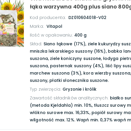
łąka warzywna 400g plus siano 800
Kod producenta:
DZ010604018-V02
Marka:
Vitapol
Ilość w opakowaniu
:
400 g
Skład
:
Siano łąkowe (17%), ziele kukurydzy susz
mniszka lekarskiego suszony (16%), babka la
suszona, ziele koniczyny suszone, łodyga pietr
suszona, pasternak suszony (4%), liść lipy sus
marchew suszona (3%), kora wierzby suszona
suszony, płatki słonecznika suszone.
Typ zwierzęcia
:
Gryzonie i królik
Zawartość składników analitycznych
:
białko s
(metoda Kjeldahla) min. 10%, tłuszcz surowy mi
włókno surowe max. 16,33%, popiół surowy max
wilgotność max. 12%. Wapń min. 0,37% wapń ma