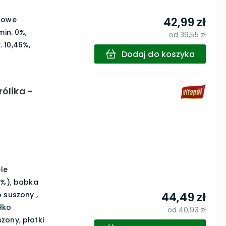
urowe
42,99 zł
min. 0%,
od
39,55 zł
 10,46%,
Dodaj do koszyka
rólika -
ele
0%), babka
 suszony ,
44,49 zł
błko
od
40,93 zł
zony, płatki