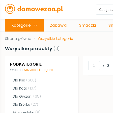
Kategorie
Zabawki
Smaczki
S
Strona główna
>
Wszystkie kategorie
Wszystkie produkty
(
0
)
PODKATEGORIE
z
0
Wróć do
Wszystkie kategorie
Dla Psa
(
660
)
Dla Kota
(
107
)
Dla Gryzoni
(
65
)
Dla Królika
(
27
)
Akwarystyka
(
9
)