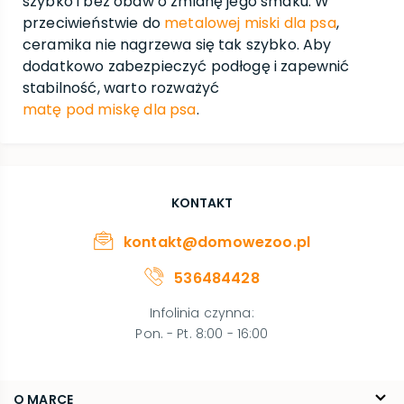
szybko i bez obaw o zmianę jego smaku. W
przeciwieństwie do
metalowej miski dla psa
,
ceramika nie nagrzewa się tak szybko. Aby
dodatkowo zabezpieczyć podłogę i zapewnić
stabilność, warto rozważyć
matę pod miskę dla psa
.
KONTAKT
kontakt@domowezoo.pl
536484428
Infolinia czynna
:
Pon. - Pt. 8:00 - 16:00
O MARCE