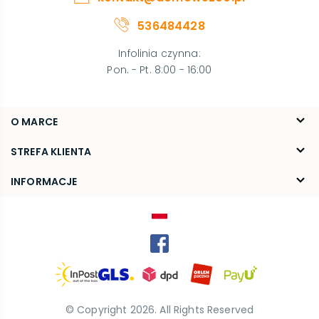
536484428
Infolinia czynna
:
Pon. - Pt. 8:00 - 16:00
O MARCE
O nas
STREFA KLIENTA
Blog
FAQ
INFORMACJE
Kontakt
Dostawa
Regulamin
Reklamacje i zwroty
Polityka prywatności
Kariera
© Copyright
2026
. All Rights Reserved