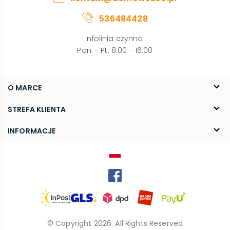
536484428
Infolinia czynna
:
Pon. - Pt. 8:00 - 16:00
O MARCE
O nas
STREFA KLIENTA
Blog
FAQ
INFORMACJE
Kontakt
Dostawa
Regulamin
Reklamacje i zwroty
Polityka prywatności
Kariera
© Copyright
2026
. All Rights Reserved