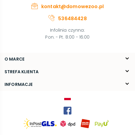
kontakt@domowezoo.pl
536484428
Infolinia czynna
:
Pon. - Pt. 8:00 - 16:00
O MARCE
O nas
STREFA KLIENTA
Blog
FAQ
INFORMACJE
Kontakt
Dostawa
Regulamin
Reklamacje i zwroty
Polityka prywatności
Kariera