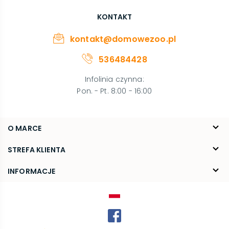
KONTAKT
kontakt@domowezoo.pl
536484428
Infolinia czynna
:
Pon. - Pt. 8:00 - 16:00
O MARCE
O nas
STREFA KLIENTA
Blog
FAQ
INFORMACJE
Kontakt
Dostawa
Regulamin
Reklamacje i zwroty
Polityka prywatności