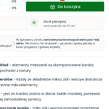
-6%
Do koszyka
-8%
Zwrot pieniędzy
zwrot produktu do 30 dni
Po zgłoszeniu zwrotu
zamówimy kuriera bezpośrednio pod Twój
adres
. Nie musisz nic drukować – po prostu spakuj paczkę, a
 pakujesz!
kurier przyjedzie z gotową etykietą.
skład
- elementy mieszanki są skomponowane bardzo
 pochodzi z natury.
nerałów
- każdy ze składników miksu ziół i warzyw dostarcza
 cenne mikroelementy.
- jest on bardzo ważna w diecie świnki morskiej, ponieważ
ej samodzielnej syntezy.
poczucie pupila
- miks ziół i warzyw poprawia przemianę