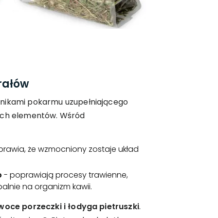
rałów
dnikami pokarmu uzupełniającego
nych elementów. Wśród
sprawia, że wzmocniony zostaje układ
o
- poprawiają procesy trawienne,
alnie na organizm kawii.
woce porzeczki i łodyga pietruszki
.