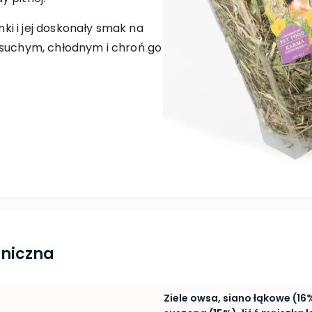
i i jej doskonały smak na
 suchym, chłodnym i chroń go
hniczna
Ziele owsa, siano łąkowe (1