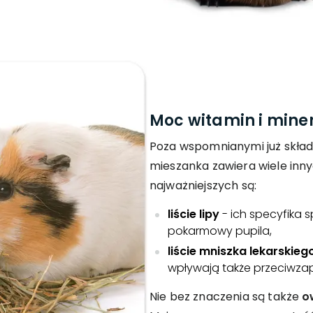
Moc witamin i mine
Poza wspomnianymi już skła
mieszanka zawiera wiele in
najważniejszych są:
liście lipy
- ich specyfika 
pokarmowy pupila,
liście mniszka lekarskieg
wpływają także przeciwzap
Nie bez znaczenia są także
o