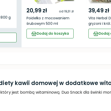
20,99 zł
39,49 zł
od
19,31 zł
i 800 g
Poidełko z mocowaniem
Vita Herbal 
śrubowym 500 ml
gryzoni i król..
Dodaj do koszyka
Dodaj 
 diety kawii domowej w dodatkowe wit
 który jest bombą witaminową. Duo Snack dla świnki mor