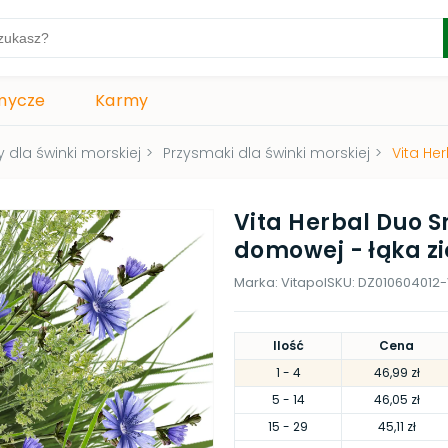
mycze
Karmy
 dla świnki morskiej
>
Przysmaki dla świnki morskiej
>
Vita He
Vita Herbal Duo S
domowej - łąka z
Marka:
Vitapol
SKU:
DZ010604012-
Ilość
Cena
1
- 4
46,99 zł
5
- 14
46,05 zł
15
- 29
45,11 zł