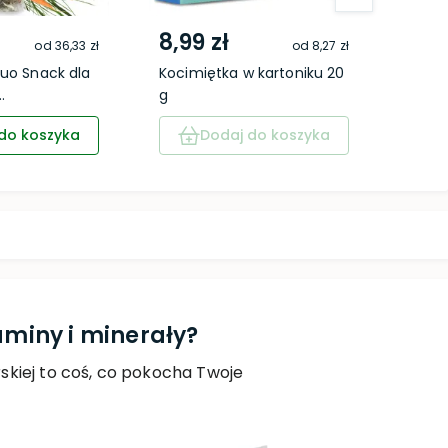
8,99 zł
14,
od
36,33 zł
od
8,27 zł
Duo Snack dla
Kocimiętka w kartoniku 20
Vita 
.
g
owoc
do koszyka
Dodaj do koszyka
aminy i minerały?
skiej to coś, co pokocha Twoje