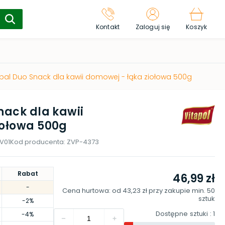
Kontakt
Zaloguj się
Koszyk
rbal Duo Snack dla kawii domowej - łąka ziołowa 500g
nack dla kawii
iołowa 500g
V01
Kod producenta:
ZVP-4373
Rabat
46,99 zł
-
Cena hurtowa: od
43,23 zł
przy zakupie min.
50
sztuk
-2%
Dostępne sztuki
: 1
-4%