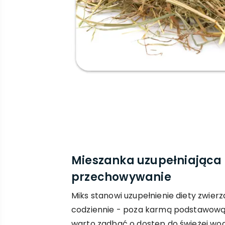
Mieszanka uzupełniająca
przechowywanie
Miks stanowi uzupełnienie diety zwie
codziennie - poza karmą podstawową.
warto zadbać o dostęp do świeżej wody