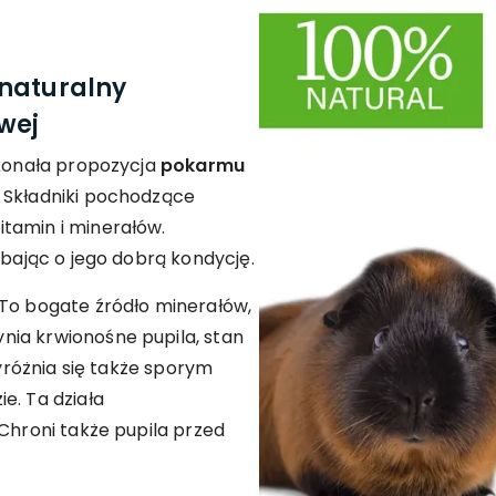
naturalny
wej
skonała propozycja
pokarmu
. Składniki pochodzące
tamin i minerałów.
dbając o jego dobrą kondycję.
 To bogate źródło minerałów,
ia krwionośne pupila, stan
wyróżnia się także sporym
ie. Ta działa
 Chroni także pupila przed