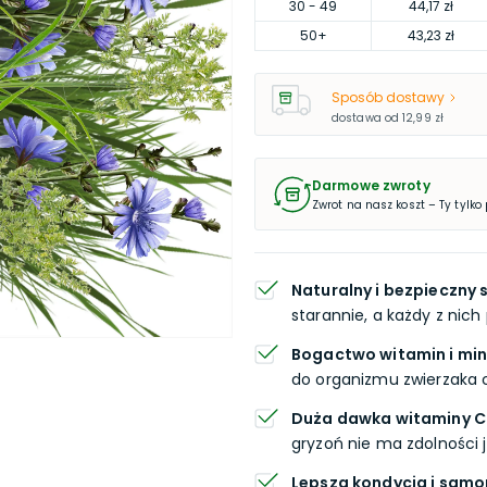
30
- 49
44,17 zł
50
+
43,23 zł
Sposób dostawy
dostawa od
12,99 zł
Darmowe zwroty
Zwrot na nasz koszt – Ty tylko
Naturalny i bezpieczny 
starannie, a każdy z nich
Bogactwo witamin i mi
do organizmu zwierzaka
Duża dawka witaminy C
gryzoń nie ma zdolności j
Lepsza kondycja i samo