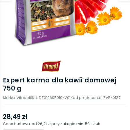
Expert karma dla kawii domowej
750 g
Marka:
Vitapol
SKU:
DZ010605010-V01
Kod producenta:
ZVP-0137
28,49 zł
Cena hurtowa: od
26,21 zł
przy zakupie min.
50
sztuk