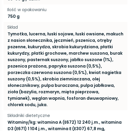
Ilość w opakowaniu
750 g
Skład
Tymotka, lucerna, łuski sojowe, łuski owsiane, makuch
z nasion słonecznika, jęczmień, pszenica, otręby
pszenne, kukurydza, skrobia kukurydziana, płatki
kukurydzy, płatki grochowe, marchew suszona, burak
suszony, pasternak suszony, jabłko suszone (1%),
pszenica prażona, papryka suszona (0,5%),
porzeczka czerwona suszona (0,5%), kwiat nagietka
suszony (0,5%), skrobia ziemniaczana, olej
słonecznikowy, pulpa buraczana, pulpa jabłkowa,
zioła (bazylia, rozmaryn, mięta pieprzowa,
tymianek), węglan wapnia, fosforan dwuwapniowy,
chlorek sodu, juka.
Składniki dietetyczne
Witaminy/kg: witamina A (E672) 12 240 j.m., witamina
D3 (E671) 1 104 j.m., witamina E (E307) 67,8 mg,