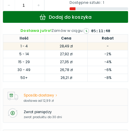
Dostępne sztuki
: 1
Dodaj do koszyka
Dostawa jutro!
Zamów w ciągu
:
05
:
11
:
39
Ilość
Cena
Rabat
1
- 4
28,49 zł
-
5
- 14
27,92 zł
-2%
15
- 29
27,35 zł
-4%
30
- 49
26,78 zł
-6%
50
+
26,21 zł
-8%
Sposób dostawy
dostawa od
12,99 zł
Zwrot pieniędzy
zwrot produktu do 30 dni