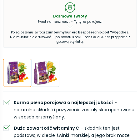
Darmowe zwroty
Zwrot na nasz koszt – Ty tylko pakujesz!
Po zgłoszeniu zwrotu
zamówimy kuriera bezpośrednio pod Twój adres
.
Nie musisz nic drukować – po prostu spakuj paczkę, a kurier przyjedzie z
gotową etykietą.
Karma pełnoporcjowa o najlepszej jakości
-
naturalne składniki pożywienia zostały skomponowane
w sposób przemyślany.
Duża zawartość witaminy C
- składnik ten jest
podstawą w diecie świnki morskiej, a jego brak może