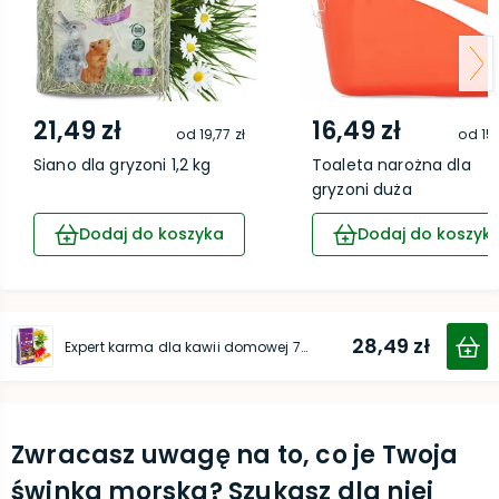
21,49 zł
16,49 zł
od
19,77 zł
od
15,
Siano dla gryzoni 1,2 kg
Toaleta narożna dla
gryzoni duża
Dodaj do koszyka
Dodaj do koszyk
28,49 zł
Expert karma dla kawii domowej 750 g
Zwracasz uwagę na to, co je Twoja
świnka morska? Szukasz dla niej