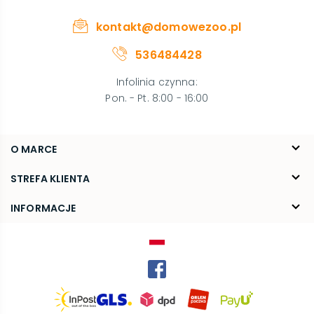
kontakt@domowezoo.pl
536484428
Infolinia czynna
:
Pon. - Pt. 8:00 - 16:00
O MARCE
O nas
STREFA KLIENTA
Blog
FAQ
INFORMACJE
Kontakt
Dostawa
Regulamin
Reklamacje i zwroty
Polityka prywatności
Kariera