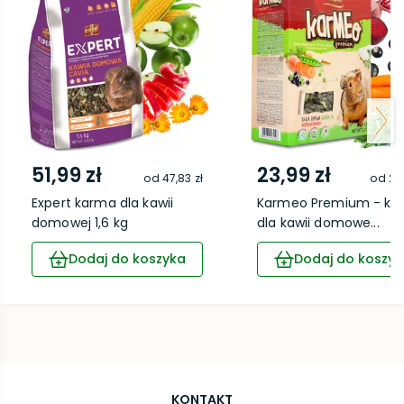
51,99 zł
23,99 zł
od
47,83 zł
od
22,
Expert karma dla kawii
Karmeo Premium - ka
domowej 1,6 kg
dla kawii domowe...
Dodaj do koszyka
Dodaj do koszyk
KONTAKT