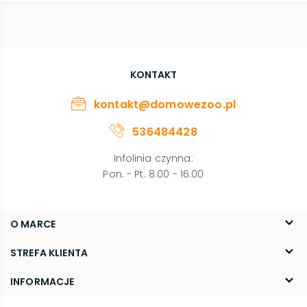
KONTAKT
kontakt@domowezoo.pl
536484428
Infolinia czynna
:
Pon. - Pt. 8:00 - 16:00
O MARCE
O nas
STREFA KLIENTA
Blog
FAQ
INFORMACJE
Kontakt