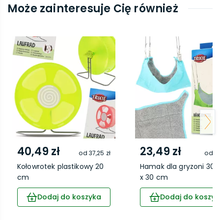
Może zainteresuje Cię również
40,49 zł
23,49 zł
od
37,25 zł
od
21
Kołowrotek plastikowy 20
Hamak dla gryzoni 30
cm
x 30 cm
Dodaj do koszyka
Dodaj do koszyk