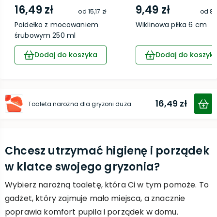
16,49 zł
9,49 zł
od
15,17 zł
od
8,
Poidełko z mocowaniem
Wiklinowa piłka 6 cm
śrubowym 250 ml
Dodaj do koszyka
Dodaj do koszyk
16,49 zł
Toaleta narożna dla gryzoni duża
Chcesz utrzymać higienę i porządek
w klatce swojego gryzonia?
Wybierz narożną toaletę, która Ci w tym pomoże. To
gadżet, który zajmuje mało miejsca, a znacznie
poprawia komfort pupila i porządek w domu.