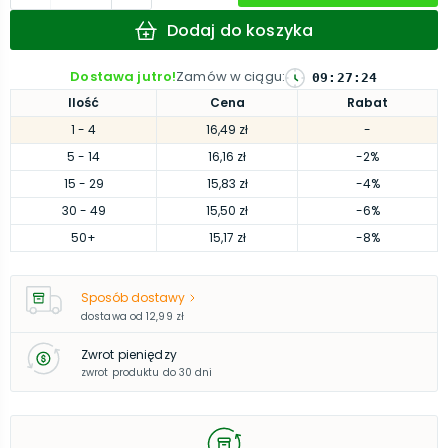
Dodaj do koszyka
Dostawa jutro!
Zamów w ciągu
:
09
:
27
:
23
Ilość
Cena
Rabat
1
- 4
16,49 zł
-
5
- 14
16,16 zł
-2%
15
- 29
15,83 zł
-4%
30
- 49
15,50 zł
-6%
50
+
15,17 zł
-8%
Sposób dostawy
dostawa od
12,99 zł
Zwrot pieniędzy
zwrot produktu do 30 dni