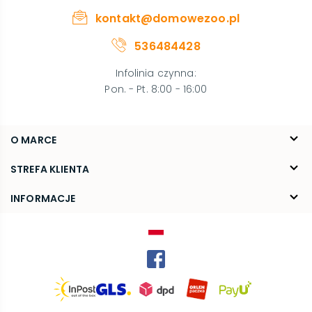
kontakt@domowezoo.pl
536484428
Infolinia czynna
:
Pon. - Pt. 8:00 - 16:00
O MARCE
O nas
STREFA KLIENTA
Blog
FAQ
INFORMACJE
Kontakt
Dostawa
Regulamin
Reklamacje i zwroty
Polityka prywatności
Kariera