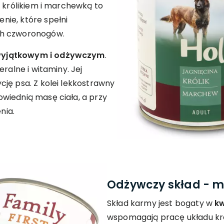
, królikiem i marchewką to
ie, które spełni
ch czworonogów.
wyjątkowym i odżywczym
.
ralne i witaminy. Jej
ję psa. Z kolei lekkostrawny
wiednią masę ciała, a przy
nia.
Odżywczy skład - 
Skład karmy jest bogaty w
kw
wspomagają pracę układu krą