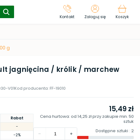
Kontakt
Zaloguj się
Koszyk
400 g
t jagnięcina / królik / marchew
030-V01
Kod producenta:
FF-19010
15,49 zł
Cena hurtowa: od
14,25 zł
przy zakupie min.
50
Rabat
sztuk
-
Dostępne sztuki
: 2
-2%