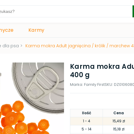
mycze
Karmy
 dla psa
>
Karma mokra Adult jagnięcina / królik / marchew 
Karma mokra Adul
400 g
Marka:
Family First
SKU:
DZ010608
Ilość
Cena
1
- 4
15,49 zł
5
- 14
15,18 zł