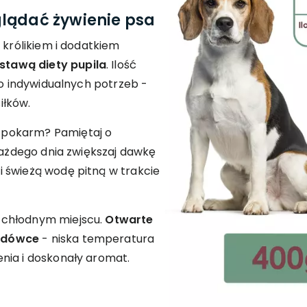
lądać żywienie psa
 królikiem i dodatkiem
tawą diety pupila
. Ilość
go indywidualnych potrzeb -
iłków.
 pokarm? Pamiętaj o
 Każdego dnia zwiększaj dawkę
 świeżą wodę pitną w trakcie
 chłodnym miejscu.
Otwarte
odówce
- niska temperatura
nia i doskonały aromat.