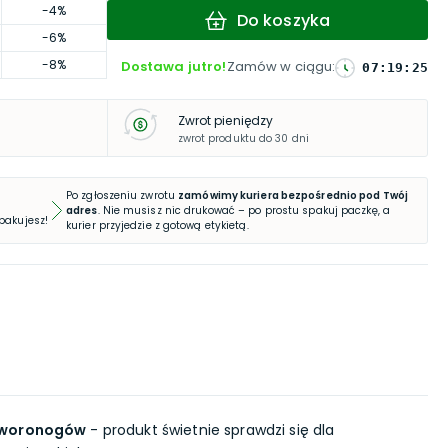
-4%
Do koszyka
-6%
-8%
Dostawa jutro!
Zamów w ciągu
:
07
:
19
:
24
Zwrot pieniędzy
zwrot produktu do 30 dni
Po zgłoszeniu zwrotu
zamówimy kuriera bezpośrednio pod Twój
adres
. Nie musisz nic drukować – po prostu spakuj paczkę, a
 pakujesz!
kurier przyjedzie z gotową etykietą.
czworonogów
- produkt świetnie sprawdzi się dla