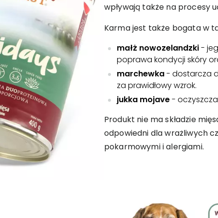
wpływają także na procesy uc
Karma jest także bogata w ta
małż nowozelandzki
- je
poprawa kondycji skóry ora
marchewka
- dostarcza 
za prawidłowy wzrok.
jukka mojave
- oczyszcza 
Produkt nie ma składzie mięsa
odpowiedni dla wrażliwych c
pokarmowymi i alergiami.