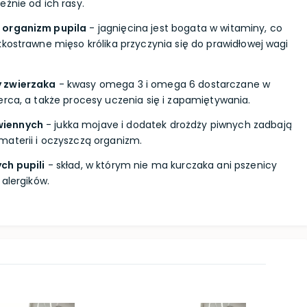
eżnie od ich rasy.
 organizm pupila
- jagnięcina jest bogata w witaminy, co
kkostrawne mięso królika przyczynia się do prawidłowej wagi
 zwierzaka
- kwasy omega 3 i omega 6 dostarczane w
erca, a także procesy uczenia się i zapamiętywania.
wiennych
- jukka mojave i dodatek drożdży piwnych zadbają
aterii i oczyszczą organizm.
ch pupili
- skład, w którym nie ma kurczaka ani pszenicy
 alergików.