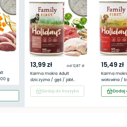
13,99 zł
15,49 zł
od
12,87 zł
lt
Karma mokra Adult
Karma mokra
400 g
dziczyzna / gęś / jabł...
wołowina / b
Dodaj do koszyka
Dodaj 