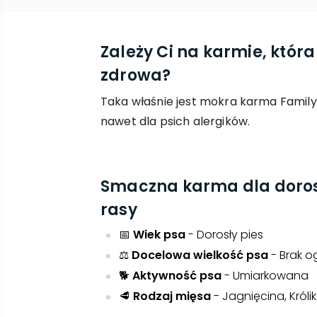
Zależy Ci na karmie, któr
zdrowa?
Taka właśnie jest mokra karma Family
nawet dla psich alergików.
Smaczna karma dla doros
rasy
📅
Wiek psa
- Dorosły pies
⚖️
Docelowa wielkość psa
- Brak o
🐕
Aktywność psa
- Umiarkowana
🥩
Rodzaj mięsa
- Jagnięcina, Królik