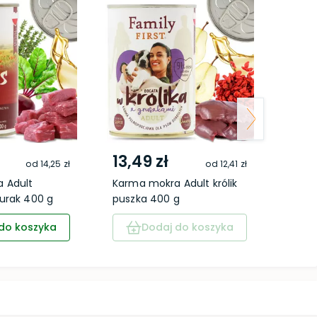
13,49 zł
14,
od
14,25 zł
od
12,41 zł
 Adult
Karma mokra Adult królik
Karm
urak 400 g
puszka 400 g
dzicz
do koszyka
Dodaj do koszyka