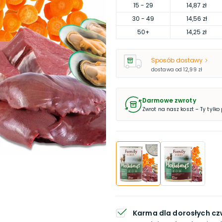
15
- 29
14,87 zł
30
- 49
14,56 zł
50
+
14,25 zł
Sposób dostawy
dostawa od
12,99 zł
Darmowe zwroty
Zwrot na nasz koszt – Ty tylko
Karma dla dorosłych 