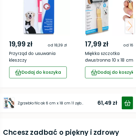
19,99 zł
17,99 zł
od
18,39 zł
od
16,
Przyrząd do usuwania
Miękka szczotka
kleszczy
dwustronna 10 x 18 cm
Dodaj do koszyka
Dodaj do koszyk
61,49 zł
Zgrzebło filcak 6 cm x 18 cm 11 zębów
Chcesz zadbać o piękny i zdrowy