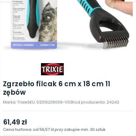
Zgrzebło filcak 6 cm x 18 cm 11
zębów
Marka:
Trixie
SKU:
DZ010206009-V03
Kod producenta:
24242
61,49 zł
Cena hurtowa: od
56,57 zł
przy zakupie min.
30
sztuk