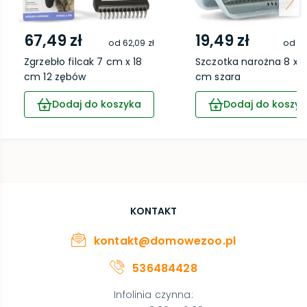
67,49 zł
19,49 zł
od
62,09 zł
od
17
Zgrzebło filcak 7 cm x 18
Szczotka narożna 8 x 1
cm 12 zębów
cm szara
Dodaj do koszyka
Dodaj do koszyk
KONTAKT
kontakt@domowezoo.pl
536484428
Infolinia czynna
: