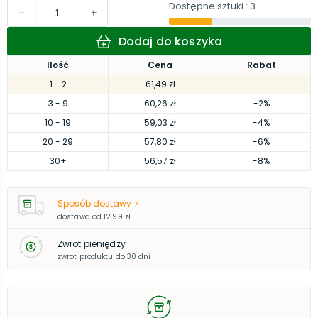
Dostępne sztuki
: 3
Dodaj do koszyka
Ilość
Cena
Rabat
1
- 2
61,49 zł
-
3
- 9
60,26 zł
-2%
10
- 19
59,03 zł
-4%
20
- 29
57,80 zł
-6%
30
+
56,57 zł
-8%
Sposób dostawy
dostawa od
12,99 zł
Zwrot pieniędzy
zwrot produktu do 30 dni