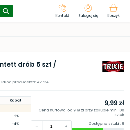
Kontakt
Zaloguj się
Koszyk
ntett drób 5 szt /
02
Kod producenta:
42724
Rabat
9,99 zł
-
Cena hurtowa: od
9,19 zł
przy zakupie min.
100
sztuk
-2%
Dostępne sztuki
: 6
-4%