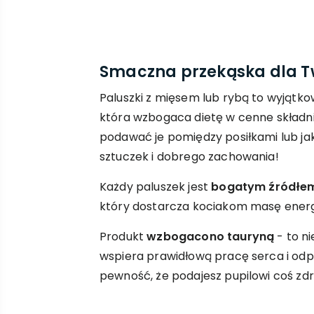
Smaczna przekąska dla T
Paluszki z mięsem lub rybą to wyjątk
która wzbogaca dietę w cenne składn
podawać je pomiędzy posiłkami lub j
sztuczek i dobrego zachowania!
Każdy paluszek jest
bogatym źródłem
który dostarcza kociakom masę energi
Produkt
wzbogacono tauryną
- to ni
wspiera prawidłową pracę serca i od
pewność, że podajesz pupilowi coś zd