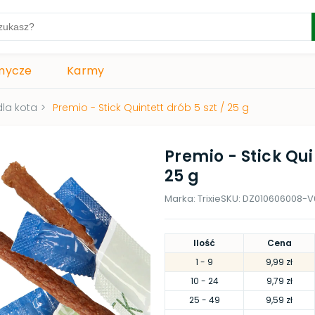
mycze
Karmy
dla kota
>
Premio - Stick Quintett drób 5 szt / 25 g
Premio - Stick Qui
25 g
Marka:
Trixie
SKU:
DZ010606008-V
Ilość
Cena
1
- 9
9,99 zł
10
- 24
9,79 zł
25
- 49
9,59 zł