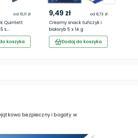
9,49 zł
11,4
od
10,11 zł
od
8,73 zł
ck Quintett
Creamy snack tuńczyk i
Pałec
 s...
białoryb 5 x 14 g
10 g
do koszyka
Dodaj do koszyka
wyjątkowo bezpieczny i bogaty w