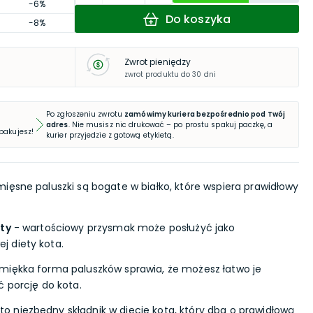
-6%
Do koszyka
-8%
Zwrot pieniędzy
zwrot produktu do 30 dni
Po zgłoszeniu zwrotu
zamówimy kuriera bezpośrednio pod Twój
adres
. Nie musisz nic drukować – po prostu spakuj paczkę, a
 pakujesz!
kurier przyjedzie z gotową etykietą.
ięsne paluszki są bogate w białko, które wspiera prawidłowy
ety
- wartościowy przysmak może posłużyć jako
 diety kota.
miękka forma paluszków sprawia, że możesz łatwo je
ć porcję do kota.
to niezbędny składnik w diecie kota, który dba o prawidłową