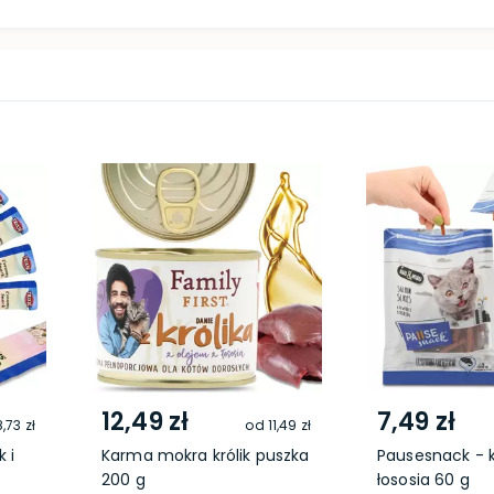
12,49 zł
7,49 zł
8,73 zł
od
11,49 zł
 i
Karma mokra królik puszka
Pausesnack - k
200 g
łososia 60 g