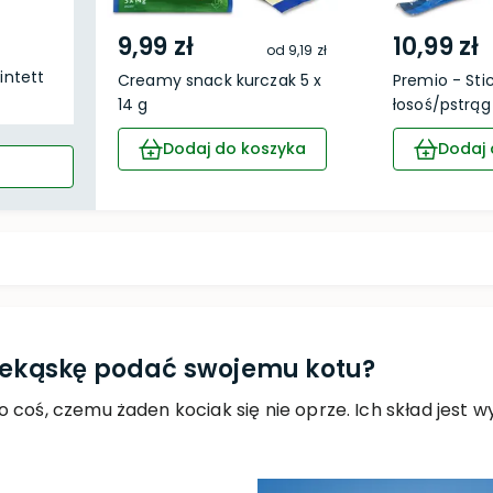
9,99 zł
10,99 zł
od
9,19 zł
intett
Creamy snack kurczak 5 x
Premio - Sti
14 g
łosoś/pstrąg 5
Dodaj do koszyka
Dodaj 
rzekąskę podać swojemu kotu?
 coś, czemu żaden kociak się nie oprze. Ich skład jest 