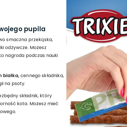
wojego pupila
owo smaczna przekąska,
iki odżywcze. Możesz
ako nagroda podczas nauki
 białka,
cennego składnika,
i na psoty.
ezbędny składnik, który
porność kota. Możesz mieć
rowego.