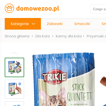
Kategorie
Zabawki
Smaczki
S
Strona główna
>
Dla Kota
>
Karmy dla kota
>
Przysmaki 