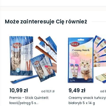
Może zainteresuje Cię również
10,99 zł
9,49 zł
od
10,11 zł
od
Premio - Stick Quintett
Creamy snack tuńczyk
łosoś/pstrąg 5 s...
białoryb 5 x 14 g