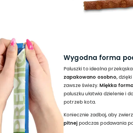
Wygodna forma po
Paluszki to idealna przekąsk
zapakowano osobno,
dzięk
zawsze świeży.
Miękka form
paluszku ułatwia dzielenie i 
potrzeb kota.
Koniecznie zadbaj, aby zwier
pitnej
podczas podawania pos