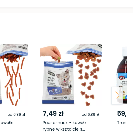
7,49 zł
59,49
od
6,89 zł
od
6,89 zł
awałki
Pausesnack - kawałki
Tran z 
rybne w kształcie s...