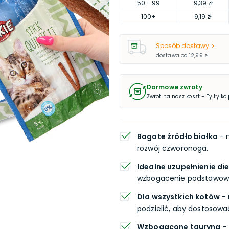
50
- 99
9,39 zł
100
+
9,19 zł
Sposób dostawy
dostawa od
12,99 zł
Darmowe zwroty
Zwrot na nasz koszt – Ty tylko
Bogate źródło białka
- m
rozwój czworonoga.
Idealne uzupełnienie di
wzbogacenie podstawowej
Dla wszystkich kotów
- 
podzielić, aby dostosowa
Wzbogacone tauryną
- 