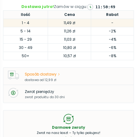
Dostawa jutro!
Zamów w ciągu
:
11
:
50
:
48
Ilość
Cena
Rabat
1
- 4
11,49 zł
-
5
- 14
11,26 zł
-2%
15
- 29
11,03 zł
-4%
30
- 49
10,80 zł
-6%
50
+
10,57 zł
-8%
Sposób dostawy
dostawa od
12,99 zł
Zwrot pieniędzy
zwrot produktu do 30 dni
Darmowe zwroty
Zwrot na nasz koszt – Ty tylko pakujesz!