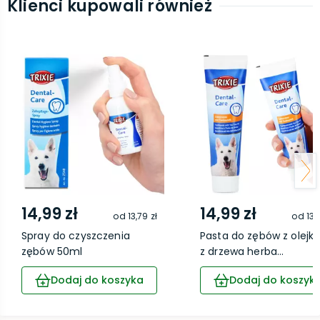
Klienci kupowali również
14,99 zł
14,99 zł
od
13,79 zł
od
13,
Spray do czyszczenia
Pasta do zębów z olejk
zębów 50ml
z drzewa herba...
Dodaj do koszyka
Dodaj do koszyk