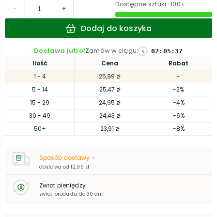
Dostępne sztuki
: 100+
Dodaj do koszyka
Dostawa jutro!
Zamów w ciągu
:
02
:
05
:
36
Ilość
Cena
Rabat
1
- 4
25,99 zł
-
5
- 14
25,47 zł
-2%
15
- 29
24,95 zł
-4%
30
- 49
24,43 zł
-6%
50
+
23,91 zł
-8%
Sposób dostawy
dostawa od
12,99 zł
Zwrot pieniędzy
zwrot produktu do 30 dni