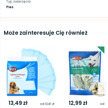
Typ zwierzęcia
Pies
Może zainteresuje Cię również
13,49 zł
12,99 zł
od
12,41 zł
od
11