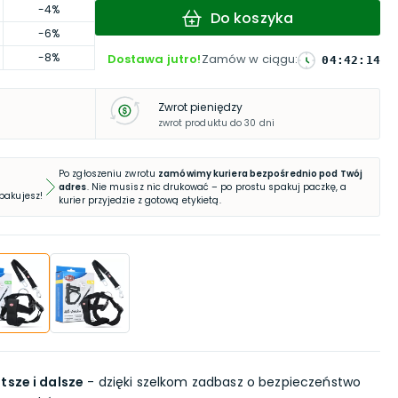
-4%
Do koszyka
-6%
-8%
Dostawa jutro!
Zamów w ciągu
:
04
:
42
:
13
Zwrot pieniędzy
zwrot produktu do 30 dni
Po zgłoszeniu zwrotu
zamówimy kuriera bezpośrednio pod Twój
adres
. Nie musisz nic drukować – po prostu spakuj paczkę, a
 pakujesz!
kurier przyjedzie z gotową etykietą.
tsze i dalsze
- dzięki szelkom zadbasz o bezpieczeństwo