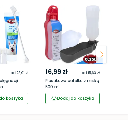
16,99 zł
12,9
od
23,91 zł
od
15,63 zł
elęgnacji
Plastikowa butelka z miską
Piłka
sa
500 ml
do koszyka
Dodaj do koszyka