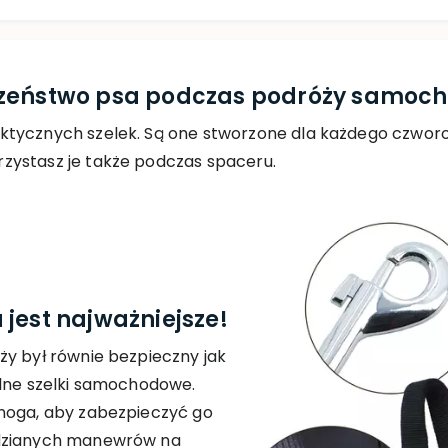
czeństwo psa podczas podróży samo
ktycznych szelek. Są one stworzone dla każdego czworo
zystasz je także podczas spaceru.
jest najważniejsze!
ży był równie bezpieczny jak
alne szelki samochodowe.
onoga, aby zabezpieczyć go
idzianych manewrów na