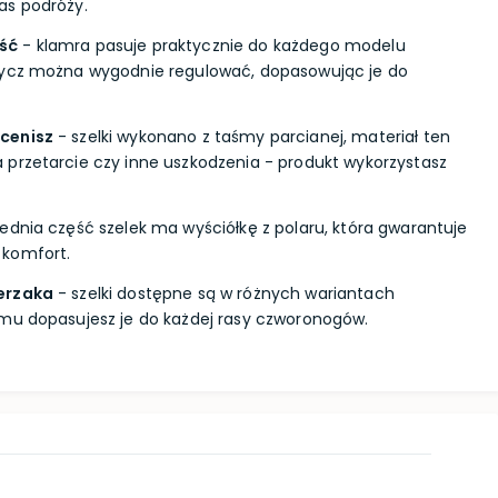
as podróży.
ść
- klamra pasuje praktycznie do każdego modelu
mycz można wygodnie regulować, dopasowując je do
cenisz
- szelki wykonano z taśmy parcianej, materiał ten
przetarcie czy inne uszkodzenia - produkt wykorzystasz
ednia część szelek ma wyściółkę z polaru, która gwarantuje
 komfort.
erzaka
- szelki dostępne są w różnych wariantach
emu dopasujesz je do każdej rasy czworonogów.