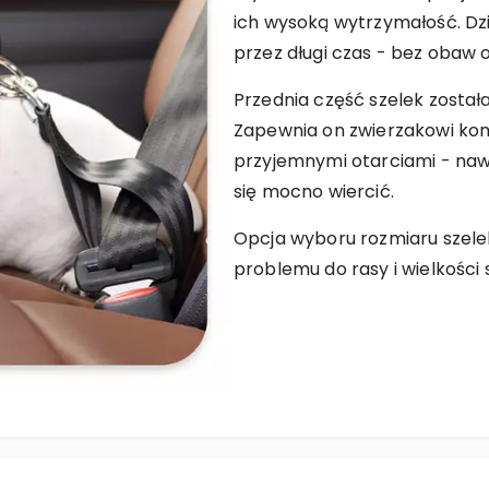
ich wysoką wytrzymałość. Dz
przez długi czas - bez obaw 
Przednia część szelek zosta
Zapewnia on zwierzakowi kom
przyjemnymi otarciami - nawet
się mocno wiercić.
Opcja wyboru rozmiaru szelek
problemu do rasy i wielkości