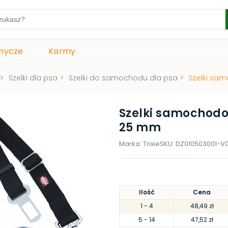
mycze
Karmy
>
Szelki dla psa
>
Szelki do samochodu dla psa
>
Szelki sa
Szelki samochod
25 mm
Marka:
Trixie
SKU:
DZ010503001-V
Ilość
Cena
1
- 4
48,49 zł
5
- 14
47,52 zł