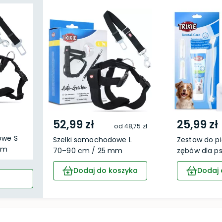
52,99 zł
25,99 zł
od
48,75 zł
owe S
Szelki samochodowe L
Zestaw do pi
mm
70–90 cm / 25 mm
zębów dla p
Dodaj do koszyka
Dodaj 