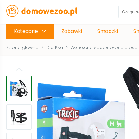
Kategorie
Zabawki
Smaczki
S
Strona główna
>
Dla Psa
>
Akcesoria spacerowe dla psa