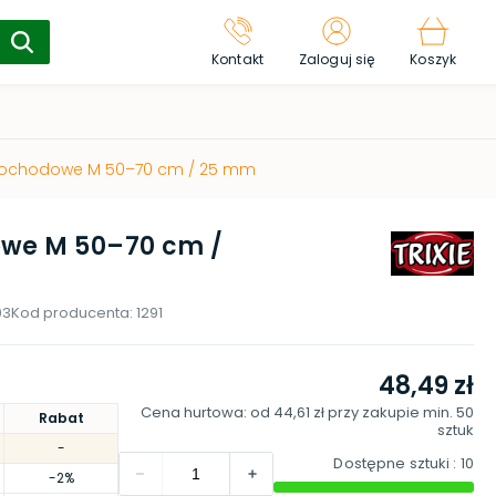
Kontakt
Zaloguj się
Koszyk
mochodowe M 50–70 cm / 25 mm
owe M 50–70 cm /
03
Kod producenta:
1291
48,49 zł
Cena hurtowa: od
44,61 zł
przy zakupie min.
50
Rabat
sztuk
-
Dostępne sztuki
: 10
-2%