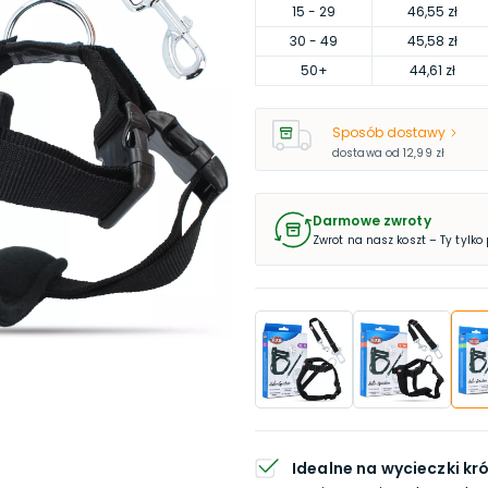
15
- 29
46,55 zł
30
- 49
45,58 zł
50
+
44,61 zł
Sposób dostawy
dostawa od
12,99 zł
Darmowe zwroty
Zwrot na nasz koszt – Ty tylko
Idealne na wycieczki kró