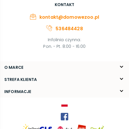
KONTAKT
kontakt@domowezoo.pl
536484428
Infolinia czynna
:
Pon. - Pt. 8:00 - 16:00
O MARCE
O nas
STREFA KLIENTA
Blog
FAQ
INFORMACJE
Kontakt
Dostawa
Regulamin
Reklamacje i zwroty
Polityka prywatności
Kariera