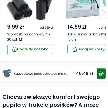
9,99 zł
14,99 zł
od
9,19 zł
od
13,
Woreczki na odchody 4 x
Taca Junior Licking Plat
20 szt. M
15 cm
Dodaj do koszyka
Dodaj do koszyk
45,49 zł
Kauczukowa podkładka pod miski 45 × 25 cm
Chcesz zwiększyć komfort swojego
pupila w trakcie posiłków? A może