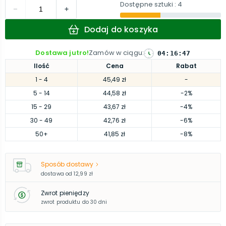
Dostępne sztuki
: 4
Dodaj do koszyka
Dostawa jutro!
Zamów w ciągu
:
04
:
16
:
46
Ilość
Cena
Rabat
1
- 4
45,49 zł
-
5
- 14
44,58 zł
-2%
15
- 29
43,67 zł
-4%
30
- 49
42,76 zł
-6%
50
+
41,85 zł
-8%
Sposób dostawy
dostawa od
12,99 zł
Zwrot pieniędzy
zwrot produktu do 30 dni