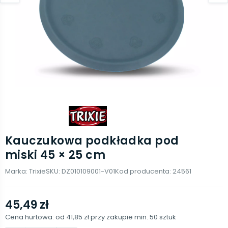
Kauczukowa podkładka pod
miski 45 × 25 cm
Marka:
Trixie
SKU:
DZ010109001-V01
Kod producenta:
24561
45,49 zł
Cena hurtowa: od
41,85 zł
przy zakupie min.
50
sztuk