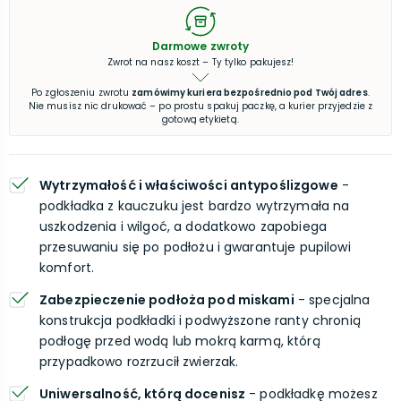
Darmowe zwroty
Zwrot na nasz koszt – Ty tylko pakujesz!
Po zgłoszeniu zwrotu
zamówimy kuriera bezpośrednio pod Twój adres
.
Nie musisz nic drukować – po prostu spakuj paczkę, a kurier przyjedzie z
gotową etykietą.
Wytrzymałość i właściwości antypoślizgowe
-
podkładka z kauczuku jest bardzo wytrzymała na
uszkodzenia i wilgoć, a dodatkowo zapobiega
przesuwaniu się po podłożu i gwarantuje pupilowi
komfort.
Zabezpieczenie podłoża pod miskami
- specjalna
konstrukcja podkładki i podwyższone ranty chronią
podłogę przed wodą lub mokrą karmą, którą
przypadkowo rozrzucił zwierzak.
Uniwersalność, którą docenisz
- podkładkę możesz