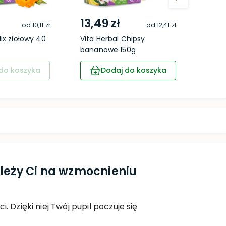
13,49 zł
9,4
od
10,11 zł
od
12,41 zł
ix ziołowy 40
Vita Herbal Chipsy
Wikli
bananowe 150g
do koszyka
Dodaj do koszyka
leży Ci na wzmocnieniu
 Dzięki niej Twój pupil poczuje się