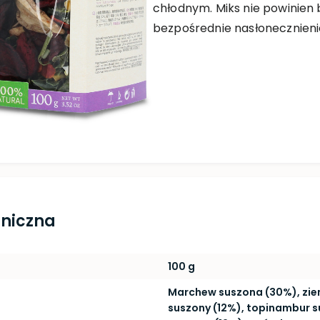
chłodnym. Miks nie powinien
bezpośrednie nasłonecznieni
hniczna
100 g
Marchew suszona (30%), zie
suszony (12%), topinambur 