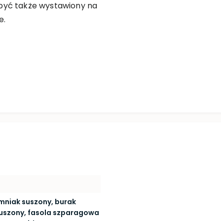
 być także wystawiony na
e.
mniak suszony, burak
suszony, fasola szparagowa