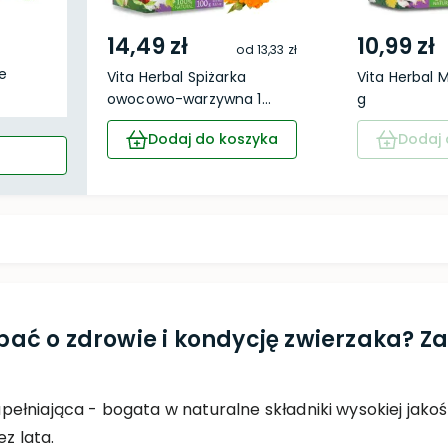
14,49 zł
10,99 zł
od
13,33 zł
e
Vita Herbal Spiżarka
Vita Herbal M
owocowo-warzywna 1...
g
Dodaj do koszyka
Dodaj 
ć o zdrowie i kondycję zwierzaka? Za
niająca - bogata w naturalne składniki wysokiej jakości.
ez lata.