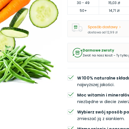
30
- 49
15,03 zł
50
+
14,71 zł
Sposób dostawy
dostawa od
12,99 zł
Darmowe zwroty
Zwrot na nasz koszt – Ty tylko
W 100% naturalne składn
najwyższej jakości.
Moc witamin i minerałó
niezbędne w diecie zwier
Wybierz swój sposób p
zmieszać ją z siankiem.