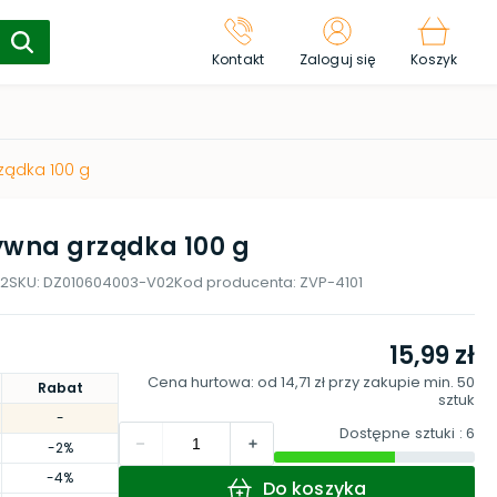
Kontakt
Zaloguj się
Koszyk
ządka 100 g
ywna grządka 100 g
12
SKU:
DZ010604003-V02
Kod producenta:
ZVP-4101
15,99 zł
Cena hurtowa: od
14,71 zł
przy zakupie min.
50
Rabat
sztuk
-
Dostępne sztuki
: 6
-2%
-4%
Do koszyka