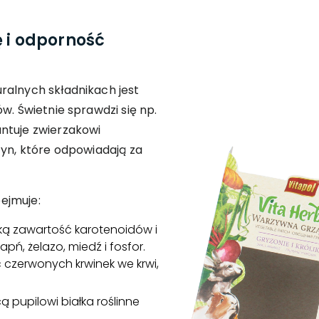
ę i odporność
ralnych składnikach jest
w. Świetnie sprawdzi się np.
ntuje zwierzakowi
tyn, które odpowiadają za
ejmuje:
ką zawartość karotenoidów i
 wapń, żelazo, miedź i fosfor.
 czerwonych krwinek we krwi,
 pupilowi białka roślinne