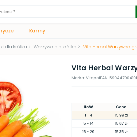
mycze
Karmy
i dla królika
>
Warzywa dla królika
>
Vita Herbal Warzywna gr
Vita Herbal Warz
Marka:
Vitapol
EAN:
59044790410
Ilość
Cena
1
- 4
15,99 zł
5
- 14
15,67 zł
15
- 29
15,35 zł