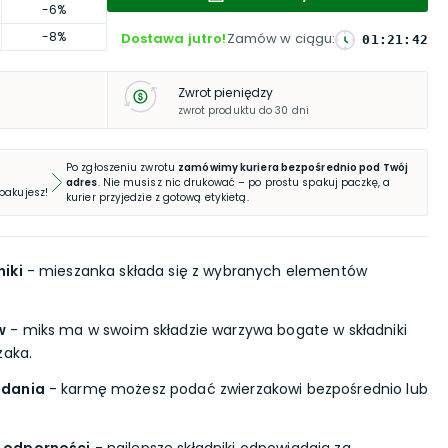
-6%
-8%
Dostawa jutro!
Zamów w ciągu
:
01
:
21
:
41
Zwrot pieniędzy
zwrot produktu do 30 dni
Po zgłoszeniu zwrotu
zamówimy kuriera bezpośrednio pod Twój
adres
. Nie musisz nic drukować – po prostu spakuj paczkę, a
 pakujesz!
kurier przyjedzie z gotową etykietą.
iki
- mieszanka składa się z wybranych elementów
w
- miks ma w swoim składzie warzywa bogate w składniki
zaka.
odania
- karmę możesz podać zwierzakowi bezpośrednio lub