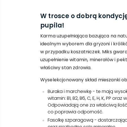
W trosce o dobrą kondycj
pupila!
Karma uzupełniająca bazująca na natu
idealnym wyborem dla gryzoni i królikó
w przypadku koszatniczek. Miks gwara
uzupełnienie witamin, minerałów i pek
właściwy stan zdrowia.
Wyselekcjonowany skład mieszanki ob
Buraka i marchewkę - te mają wyso
witamin: B1, B2, B6, C, E, H, K, PP oraz
Odpowiadają one za właściwą ilość
co poprawia odporność.
Fasolkę szparagową - dostarczającą
oraz niezbędne sole mineralne.