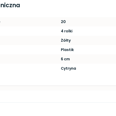
hniczna
e
20
4 rolki
Żółty
Plastik
6 cm
Cytryna