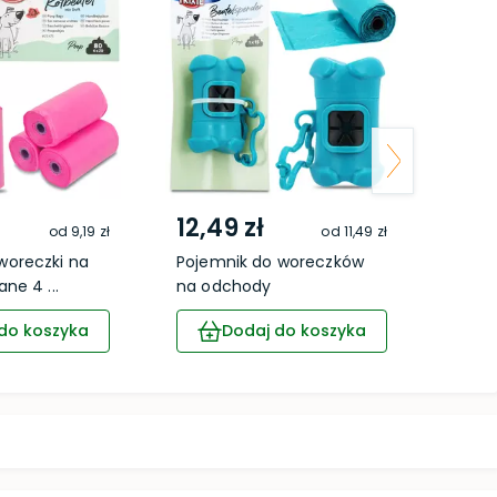
12,49 zł
9,9
od
9,19 zł
od
11,49 zł
oreczki na
Pojemnik do woreczków
Worec
ne 4 ...
na odchody
20 sz
do koszyka
Dodaj do koszyka