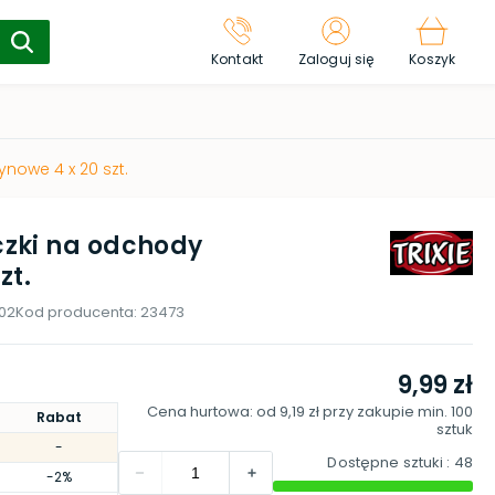
Kontakt
Zaloguj się
Koszyk
nowe 4 x 20 szt.
zki na odchody
zt.
02
Kod producenta:
23473
9,99 zł
Cena hurtowa: od
9,19 zł
przy zakupie min.
100
Rabat
sztuk
-
Dostępne sztuki
: 48
-2%