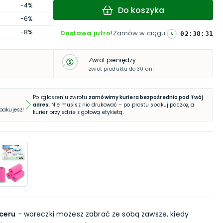
-4%
Do koszyka
-6%
-8%
Dostawa jutro!
Zamów w ciągu
:
02
:
38
:
30
Zwrot pieniędzy
zwrot produktu do 30 dni
Po zgłoszeniu zwrotu
zamówimy kuriera bezpośrednio pod Twój
adres
. Nie musisz nic drukować – po prostu spakuj paczkę, a
 pakujesz!
kurier przyjedzie z gotową etykietą.
ceru
- woreczki możesz zabrać ze sobą zawsze, kiedy