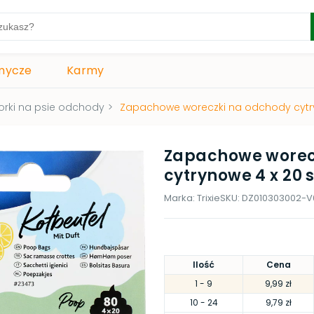
mycze
Karmy
rki na psie odchody
>
Zapachowe woreczki na odchody cytry
Zapachowe worec
cytrynowe 4 x 20 s
Marka:
Trixie
SKU:
DZ010303002-V
Ilość
Cena
1
- 9
9,99 zł
10
- 24
9,79 zł