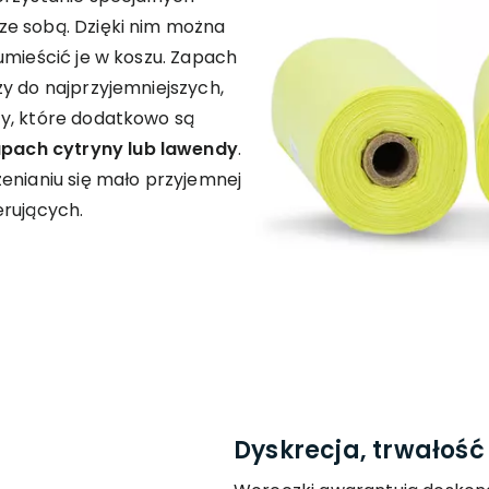
ze sobą. Dzięki nim można
umieścić je w koszu. Zapach
y do najprzyjemniejszych,
y, które dodatkowo są
pach cytryny lub lawendy
.
enianiu się mało przyjemnej
erujących.
Dyskrecja, trwałoś