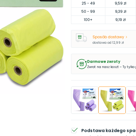
25
- 49
9,59 zł
50
- 99
9,39 zł
100
+
9,19 zł
Sposób dostawy
dostawa od
12,99 zł
Darmowe zwroty
Zwrot na nasz koszt – Ty tylko
Podstawa każdego spa