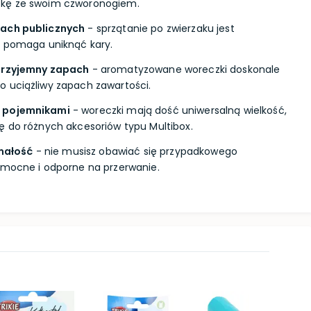
zkę ze swoim czworonogiem.
cach publicznych
- sprzątanie po zwierzaku jest
i pomaga uniknąć kary.
 przyjemny zapach
- aromatyzowane woreczki doskonale
 uciążliwy zapach zawartości.
i pojemnikami
- woreczki mają dość uniwersalną wielkość,
ę do różnych akcesoriów typu Multibox.
małość
- nie musisz obawiać się przypadkowego
 mocne i odporne na przerwanie.