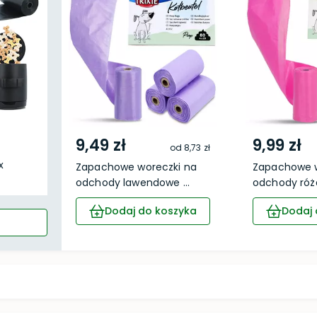
9,49 zł
9,99 zł
od
8,73 zł
x
Zapachowe woreczki na
Zapachowe w
odchody lawendowe ...
odchody róża
Dodaj do koszyka
Dodaj 