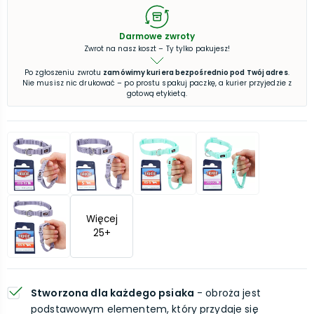
Darmowe zwroty
Zwrot na nasz koszt – Ty tylko pakujesz!
Po zgłoszeniu zwrotu
zamówimy kuriera bezpośrednio pod Twój adres
.
Nie musisz nic drukować – po prostu spakuj paczkę, a kurier przyjedzie z
gotową etykietą.
Więcej
25
+
Stworzona dla każdego psiaka
- obroża jest
podstawowym elementem, który przydaje się