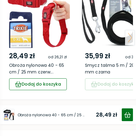
28,49 zł
35,99 zł
od
26,21 zł
od
33,
Obroża nylonowa 40 - 65
Smycz taśma 5 m / 20
cm / 25 mm czerw...
mm czarna
Dodaj do koszyka
Dodaj do koszyk
28,49 zł
Obroża nylonowa 40 - 65 cm / 25 mm czarna