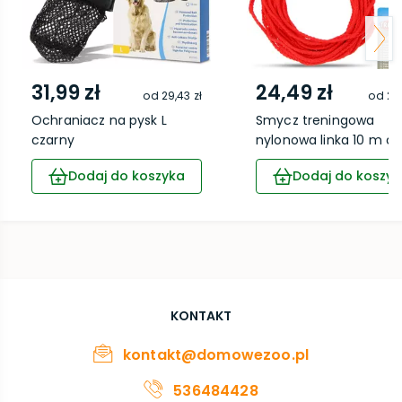
31,99 zł
24,49 zł
od
29,43 zł
od
22,
Ochraniacz na pysk L
Smycz treningowa
czarny
nylonowa linka 10 m cze
Dodaj do koszyka
Dodaj do koszyk
KONTAKT
kontakt@domowezoo.pl
536484428