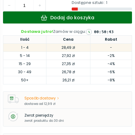
Dostępne sztuki
: 1
Dodaj do koszyka
Dostawa jutro!
Zamów w ciągu
:
00
:
50
:
42
Ilość
Cena
Rabat
1
- 4
28,49 zł
-
5
- 14
27,92 zł
-2%
15
- 29
27,35 zł
-4%
30
- 49
26,78 zł
-6%
50
+
26,21 zł
-8%
Sposób dostawy
dostawa od
12,99 zł
Zwrot pieniędzy
zwrot produktu do 30 dni