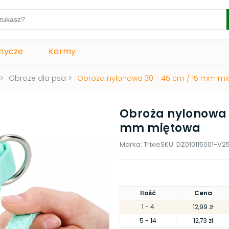
mycze
Karmy
>
Obroże dla psa
>
Obroża nylonowa 30 - 45 cm / 15 mm m
Obroża nylonowa 3
mm miętowa
Marka:
Trixie
SKU:
DZ010115001-V2
Ilość
Cena
1
- 4
12,99 zł
5
- 14
12,73 zł