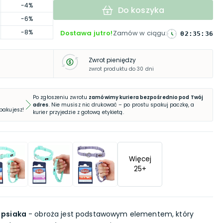
-4%
Do koszyka
-6%
-8%
Dostawa jutro!
Zamów w ciągu
:
02
:
35
:
35
Zwrot pieniędzy
zwrot produktu do 30 dni
Po zgłoszeniu zwrotu
zamówimy kuriera bezpośrednio pod Twój
adres
. Nie musisz nic drukować – po prostu spakuj paczkę, a
 pakujesz!
kurier przyjedzie z gotową etykietą.
Więcej
25
+
 psiaka
- obroża jest podstawowym elementem, który