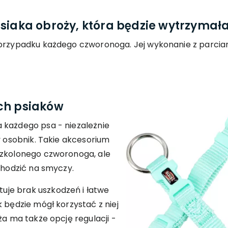
siaka obroży, która będzie wytrzymała
w przypadku każdego czworonoga. Jej wykonanie z parci
ch psiaków
 każdego psa - niezależnie
y osobnik. Takie akcesorium
szkolonego czworonoga, ale
 chodzić na smyczy.
je brak uszkodzeń i łatwe
 będzie mógł korzystać z niej
ża ma także opcję regulacji -