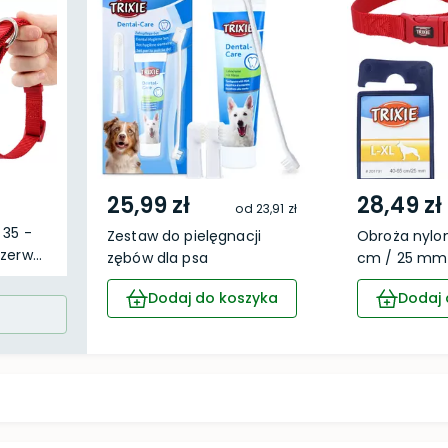
25,99 zł
28,49 zł
od
23,91 zł
 35 -
Zestaw do pielęgnacji
Obroża nylo
erw...
zębów dla psa
cm / 25 mm 
Dodaj do koszyka
Dodaj 