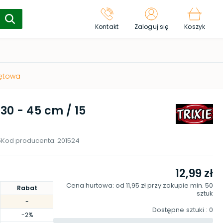
Kontakt
Zaloguj się
Koszyk
iętowa
0 - 45 cm / 15
5
Kod producenta:
201524
12,99 zł
Cena hurtowa: od
11,95 zł
przy zakupie min.
50
Rabat
sztuk
-
Dostępne sztuki
: 0
-2%