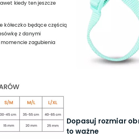
awet kiedy ten jeszcze
lne kółeczko będące częścią
resówkę z danymi
w momencie zagubienia
Dopasuj rozmiar obr
to ważne