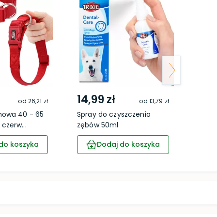
14,99 zł
9,4
od
26,21 zł
od
13,79 zł
nowa 40 - 65
Spray do czyszczenia
Mały 
czerw...
zębów 50ml
niebie
do koszyka
Dodaj do koszyka