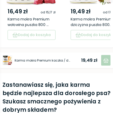
16,49 zł
19,49 zł
od
15,17 zł
od
17,
Karma mokra Premium
Karma mokra Premium
wołowina puszka 800 ...
dziczyzna puszka 800...
Dodaj do koszyka
Dodaj do koszyk
19,49 zł
Karma mokra Premium kaczka / dynia puszka 800 g
Zastanawiasz się, jaka karma
będzie najlepsza dla dorosłego psa?
Szukasz smacznego pożywienia z
dobrym składem?