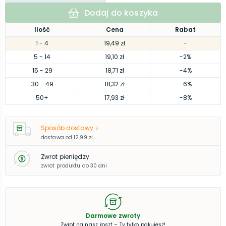
Dodaj do koszyka
Ilość
Cena
Rabat
1
- 4
19,49 zł
-
5
- 14
19,10 zł
-2%
15
- 29
18,71 zł
-4%
30
- 49
18,32 zł
-6%
50
+
17,93 zł
-8%
Sposób dostawy
dostawa od
12,99 zł
Zwrot pieniędzy
zwrot produktu do 30 dni
Darmowe zwroty
Zwrot na nasz koszt – Ty tylko pakujesz!