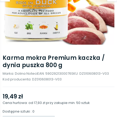
Karma mokra Premium kaczka /
dynia puszka 800 g
Marka:
Dolina Noteci
EAN:
5902921300076
SKU:
DZ010608013-V03
Kod producenta:
DZ010608013-V03
19,49 zł
Cena hurtowa: od
17,93 zł
przy zakupie min.
50
sztuk
Dostępne sztuki
: 0