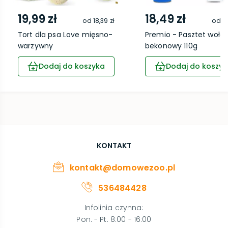
19,99 zł
18,49 zł
od
18,39 zł
od
17
Tort dla psa Love mięsno-
Premio - Pasztet woło
warzywny
bekonowy 110g
Dodaj do koszyka
Dodaj do koszyk
KONTAKT
kontakt@domowezoo.pl
536484428
Infolinia czynna
:
Pon. - Pt. 8:00 - 16:00