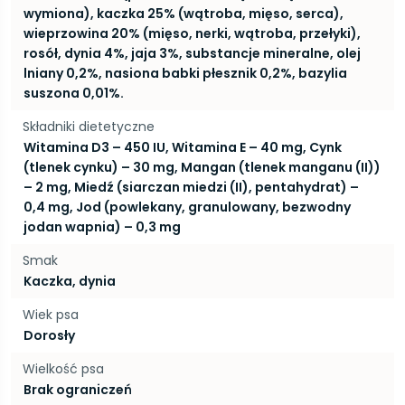
wymiona), kaczka 25% (wątroba, mięso, serca),
wieprzowina 20% (mięso, nerki, wątroba, przełyki),
rosół, dynia 4%, jaja 3%, substancje mineralne, olej
lniany 0,2%, nasiona babki płesznik 0,2%, bazylia
suszona 0,01%.
Składniki dietetyczne
Witamina D3 – 450 IU, Witamina E – 40 mg, Cynk
(tlenek cynku) – 30 mg, Mangan (tlenek manganu (II))
– 2 mg, Miedź (siarczan miedzi (II), pentahydrat) –
0,4 mg, Jod (powlekany, granulowany, bezwodny
jodan wapnia) – 0,3 mg
Smak
Kaczka, dynia
Wiek psa
Dorosły
Wielkość psa
Brak ograniczeń