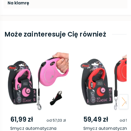
Na klamrę
Może zainteresuje Cię również
61,99 zł
59,49 zł
od
57,03 zł
od
54,
Smycz automatyczna
Smycz automatyczna