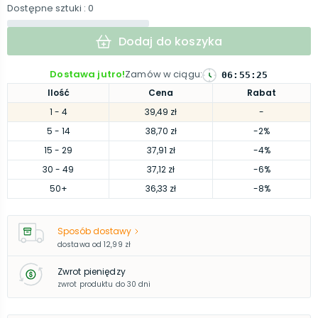
Dostępne sztuki
: 0
Dodaj do koszyka
Dostawa jutro!
Zamów w ciągu
:
06
:
55
:
24
Ilość
Cena
Rabat
1
- 4
39,49 zł
-
5
- 14
38,70 zł
-2%
15
- 29
37,91 zł
-4%
30
- 49
37,12 zł
-6%
50
+
36,33 zł
-8%
Sposób dostawy
dostawa od
12,99 zł
Zwrot pieniędzy
zwrot produktu do 30 dni