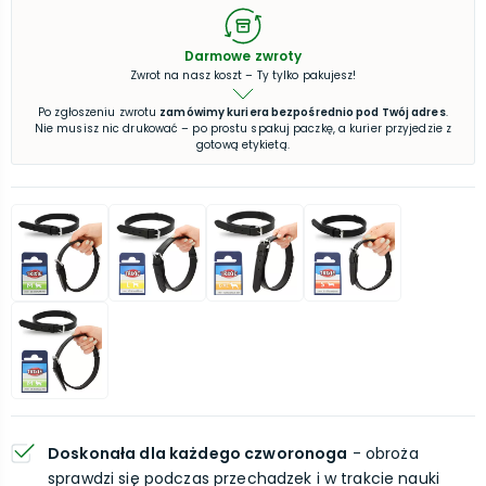
Darmowe zwroty
Zwrot na nasz koszt – Ty tylko pakujesz!
Po zgłoszeniu zwrotu
zamówimy kuriera bezpośrednio pod Twój adres
.
Nie musisz nic drukować – po prostu spakuj paczkę, a kurier przyjedzie z
gotową etykietą.
Doskonała dla każdego czworonoga
- obroża
sprawdzi się podczas przechadzek i w trakcie nauki