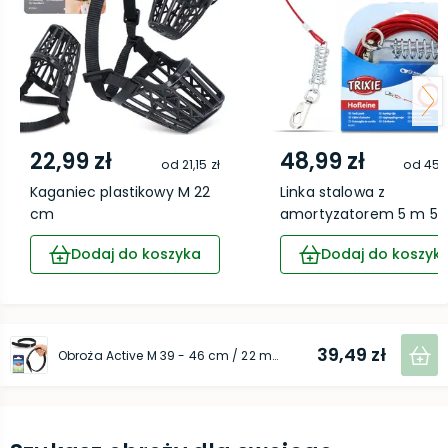
22,99 zł
48,99 zł
od
21,15 zł
od
45,0
Kaganiec plastikowy M 22
Linka stalowa z
cm
amortyzatorem 5 m 50
Dodaj do koszyka
Dodaj do koszyk
39,49 zł
Obroża Active M 39 - 46 cm / 22 mm czarna