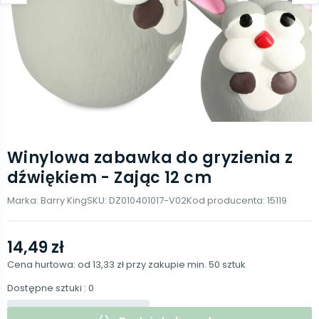
Winylowa zabawka do gryzienia z
dźwiękiem - Zając 12 cm
Marka:
Barry King
SKU:
DZ010401017-V02
Kod producenta:
15119
14,49 zł
Cena hurtowa: od
13,33 zł
przy zakupie min.
50
sztuk
Dostępne sztuki
: 0