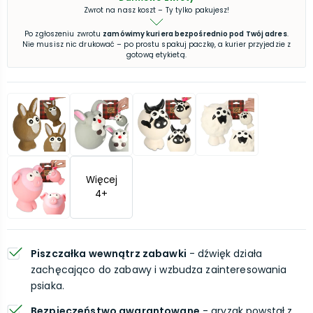
Zwrot na nasz koszt – Ty tylko pakujesz!
Po zgłoszeniu zwrotu
zamówimy kuriera bezpośrednio pod Twój adres
.
Nie musisz nic drukować – po prostu spakuj paczkę, a kurier przyjedzie z
gotową etykietą.
Więcej
4
+
Piszczałka wewnątrz zabawki
- dźwięk działa
zachęcająco do zabawy i wzbudza zainteresowania
psiaka.
Bezpieczeństwo gwarantowane
- gryzak powstał z