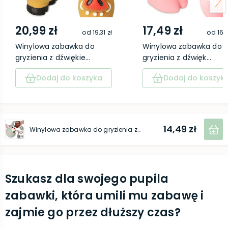
20,99 zł
17,49 zł
od
19,31 zł
od
16,
Winylowa zabawka do
Winylowa zabawka do
gryzienia z dźwiękie...
gryzienia z dźwięk...
Dodaj do koszyka
Dodaj do koszyk
14,49 zł
Winylowa zabawka do gryzienia z dźwiękiem - Zając 12 cm
Szukasz dla swojego pupila
zabawki, która umili mu zabawę i
zajmie go przez dłuższy czas?