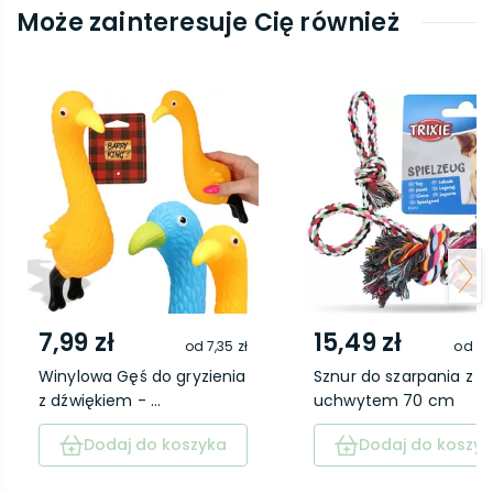
Może zainteresuje Cię również
7,99 zł
15,49 zł
od
7,35 zł
od
14
Winylowa Gęś do gryzienia
Sznur do szarpania z
z dźwiękiem - ...
uchwytem 70 cm
Dodaj do koszyka
Dodaj do koszyk