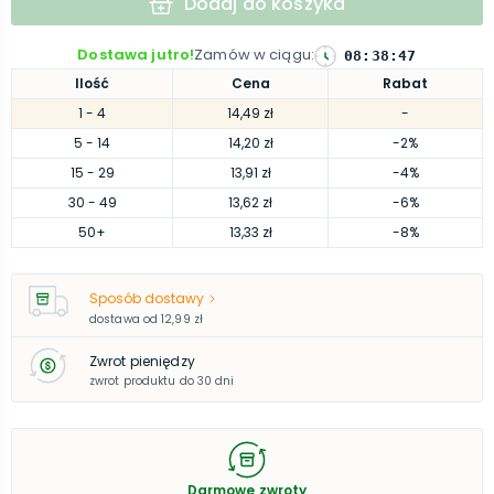
Dodaj do koszyka
Dostawa jutro!
Zamów w ciągu
:
08
:
38
:
46
Ilość
Cena
Rabat
1
- 4
14,49 zł
-
5
- 14
14,20 zł
-2%
15
- 29
13,91 zł
-4%
30
- 49
13,62 zł
-6%
50
+
13,33 zł
-8%
Sposób dostawy
dostawa od
12,99 zł
Zwrot pieniędzy
zwrot produktu do 30 dni
Darmowe zwroty