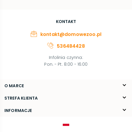
KONTAKT
kontakt@domowezoo.pl
536484428
Infolinia czynna
:
Pon. - Pt. 8:00 - 16:00
O MARCE
O nas
STREFA KLIENTA
Blog
FAQ
INFORMACJE
Kontakt
Dostawa
Regulamin