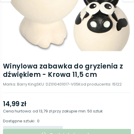
Winylowa zabawka do gryzienia z
dźwiękiem - Krowa 11,5 cm
Marka:
Barry King
SKU:
DZ010401017-V05
Kod producenta:
15122
14,99 zł
Cena hurtowa: od
13,79 zł
przy zakupie min.
50
sztuk
Dostępne sztuki
: 0