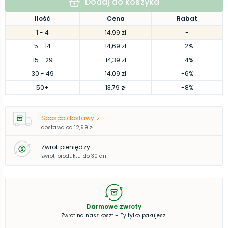
Dodaj do koszyka
Ilość
Cena
Rabat
1
- 4
14,99 zł
-
5
- 14
14,69 zł
-2%
15
- 29
14,39 zł
-4%
30
- 49
14,09 zł
-6%
50
+
13,79 zł
-8%
Sposób dostawy
dostawa od
12,99 zł
Zwrot pieniędzy
zwrot produktu do 30 dni
Darmowe zwroty
Zwrot na nasz koszt – Ty tylko pakujesz!