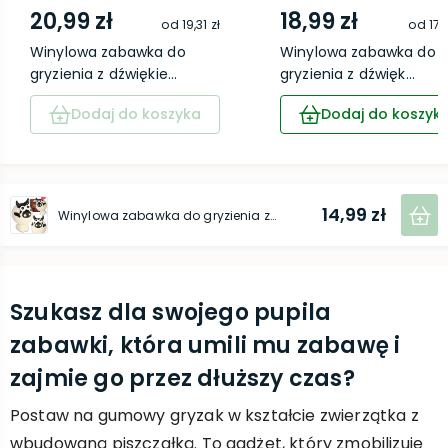
20,99 zł
18,99 zł
od
19,31 zł
od
17,
Winylowa zabawka do
Winylowa zabawka do
gryzienia z dźwiękie...
gryzienia z dźwięk...
Dodaj do koszyka
Dodaj do koszyk
14,99 zł
Winylowa zabawka do gryzienia z dźwiękiem - Krowa 11,5 cm
Szukasz dla swojego pupila
zabawki, która umili mu zabawę i
zajmie go przez dłuższy czas?
Postaw na gumowy gryzak w kształcie zwierzątka z
wbudowaną piszczałką. To gadżet, który zmobilizuje