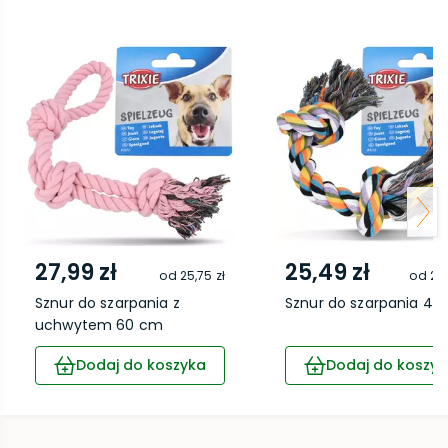
27,99 zł
25,49 zł
od
25,75 zł
od
23,
Sznur do szarpania z
Sznur do szarpania 40
uchwytem 60 cm
Dodaj do koszyka
Dodaj do koszyk