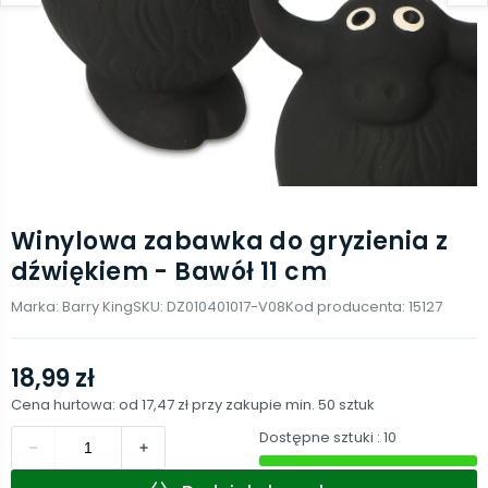
Winylowa zabawka do gryzienia z
dźwiękiem - Bawół 11 cm
Marka:
Barry King
SKU:
DZ010401017-V08
Kod producenta:
15127
18,99 zł
Cena hurtowa: od
17,47 zł
przy zakupie min.
50
sztuk
Dostępne sztuki
: 10