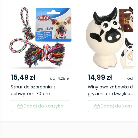
15,49 zł
14,99 zł
od
14,25 zł
od
13
Sznur do szarpania z
Winylowa zabawka do
uchwytem 70 cm
gryzienia z dźwiękie...
Dodaj do koszyka
Dodaj do koszyk