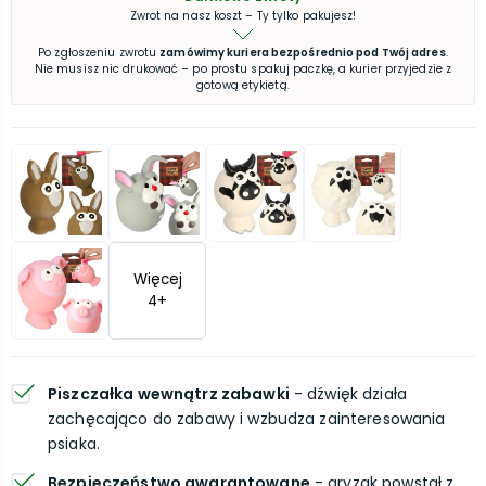
Zwrot na nasz koszt – Ty tylko pakujesz!
Po zgłoszeniu zwrotu
zamówimy kuriera bezpośrednio pod Twój adres
.
Nie musisz nic drukować – po prostu spakuj paczkę, a kurier przyjedzie z
gotową etykietą.
Więcej
4
+
Piszczałka wewnątrz zabawki
- dźwięk działa
zachęcająco do zabawy i wzbudza zainteresowania
psiaka.
Bezpieczeństwo gwarantowane
- gryzak powstał z