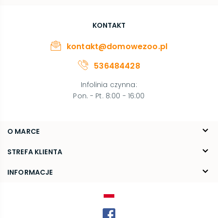
KONTAKT
kontakt@domowezoo.pl
536484428
Infolinia czynna
:
Pon. - Pt. 8:00 - 16:00
O MARCE
O nas
STREFA KLIENTA
Blog
FAQ
INFORMACJE
Kontakt
Dostawa
Regulamin
Reklamacje i zwroty
Polityka prywatności