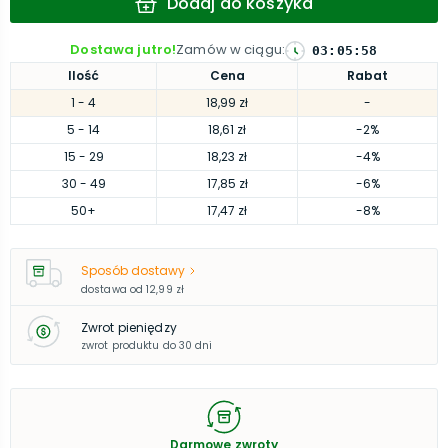
Dodaj do koszyka
Dostawa jutro!
Zamów w ciągu
:
03
:
05
:
57
Ilość
Cena
Rabat
1
- 4
18,99 zł
-
5
- 14
18,61 zł
-2%
15
- 29
18,23 zł
-4%
30
- 49
17,85 zł
-6%
50
+
17,47 zł
-8%
Sposób dostawy
dostawa od
12,99 zł
Zwrot pieniędzy
zwrot produktu do 30 dni
Darmowe zwroty