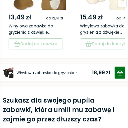
13,49 zł
15,49 zł
od
12,41 zł
od
14,
Winylowa zabawka do
Winylowa zabawka do
gryzienia z dźwiękie...
gryzienia z dźwiękie...
Dodaj do koszyka
Dodaj do koszyk
18,99 zł
Winylowa zabawka do gryzienia z dźwiękiem - Bawół 11 cm
Szukasz dla swojego pupila
zabawki, która umili mu zabawę i
zajmie go przez dłuższy czas?