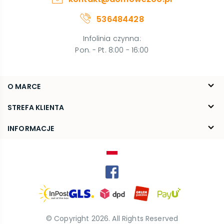
536484428
Infolinia czynna
:
Pon. - Pt. 8:00 - 16:00
O MARCE
O nas
STREFA KLIENTA
Blog
FAQ
INFORMACJE
Kontakt
Dostawa
Regulamin
Reklamacje i zwroty
Polityka prywatności
Kariera
© Copyright
2026
. All Rights Reserved