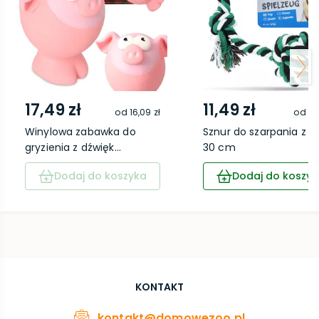
17,49 zł
11,49 zł
od
16,09 zł
od
10
Winylowa zabawka do
Sznur do szarpania z pi
gryzienia z dźwięk...
30 cm
Dodaj do koszyka
Dodaj do koszyk
KONTAKT
kontakt@domowezoo.pl