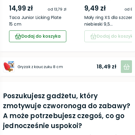
14,99 zł
9,49 zł
od
13,79 zł
od
8,
Taca Junior Licking Plate
Mały ring XS dla szczeni
15 cm
niebieski 9,5...
Dodaj do koszyka
Dodaj do koszyk
18,49 zł
Gryzak z kauczuku 8 cm
Poszukujesz gadżetu, który
zmotywuje czworonoga do zabawy?
A może potrzebujesz czegoś, co go
jednocześnie uspokoi?