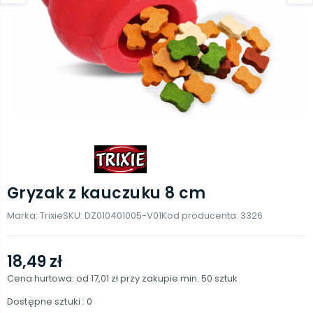
Gryzak z kauczuku 8 cm
Marka:
Trixie
SKU:
DZ010401005-V01
Kod producenta:
3326
18,49 zł
Cena hurtowa: od
17,01 zł
przy zakupie min.
50
sztuk
Dostępne sztuki
: 0