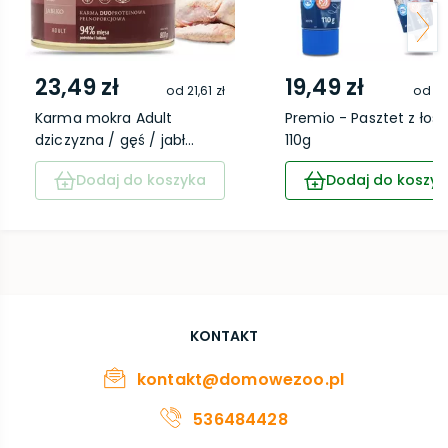
23,49 zł
19,49 zł
od
21,61 zł
od
17
Karma mokra Adult
Premio - Pasztet z łoso
dziczyzna / gęś / jabł...
110g
Dodaj do koszyka
Dodaj do koszyk
KONTAKT
kontakt@domowezoo.pl
536484428