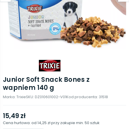
Junior Soft Snack Bones z
wapniem 140 g
Marka:
Trixie
SKU:
DZ010601002-V01
Kod producenta:
31518
15,49 zł
Cena hurtowa: od
14,25 zł
przy zakupie min.
50
sztuk