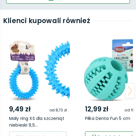
Klienci kupowali również
9,49 zł
12,99 zł
od
8,73 zł
od
11,
Mały ring XS dla szczeniąt
Piłka Denta Fun 5 cm
niebieski 9,5...