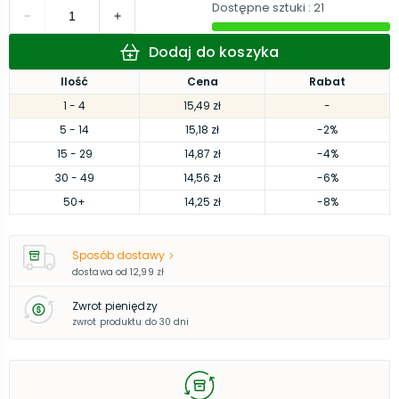
Dostępne sztuki
: 21
Dodaj do koszyka
Ilość
Cena
Rabat
1
- 4
15,49 zł
-
5
- 14
15,18 zł
-2%
15
- 29
14,87 zł
-4%
30
- 49
14,56 zł
-6%
50
+
14,25 zł
-8%
Sposób dostawy
dostawa od
12,99 zł
Zwrot pieniędzy
zwrot produktu do 30 dni