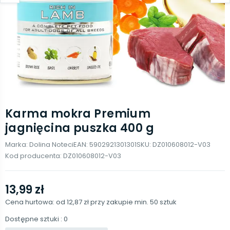
Karma mokra Premium
jagnięcina puszka 400 g
Marka:
Dolina Noteci
EAN:
5902921301301
SKU:
DZ010608012-V03
Kod producenta:
DZ010608012-V03
13,99 zł
Cena hurtowa: od
12,87 zł
przy zakupie min.
50
sztuk
Dostępne sztuki
: 0