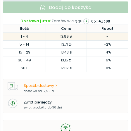
Dodaj do koszyka
Dostawa jutro!
Zamów w ciągu
:
05
:
41
:
09
Ilość
Cena
Rabat
1
- 4
13,99 zł
-
5
- 14
13,71 zł
-2%
15
- 29
13,43 zł
-4%
30
- 49
13,15 zł
-6%
50
+
12,87 zł
-8%
Sposób dostawy
dostawa od
12,99 zł
Zwrot pieniędzy
zwrot produktu do 30 dni