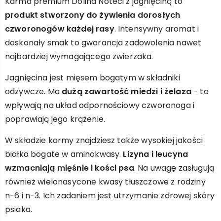
Karma premium Dolina Noteci z jagnięciną to
produkt stworzony do żywienia dorosłych
czworonogów każdej rasy
. Intensywny aromat i
doskonały smak to gwarancja zadowolenia nawet
najbardziej wymagającego zwierzaka.
Jagnięcina jest mięsem bogatym w składniki
odżywcze. Ma
dużą zawartość miedzi i żelaza
- te
wpływają na układ odpornościowy czworonoga i
poprawiają jego krążenie.
W składzie karmy znajdziesz także wysokiej jakości
białka bogate w aminokwasy.
Lizyna i leucyna
wzmacniają mięśnie i kości psa
. Na uwagę zasługują
również wielonasycone kwasy tłuszczowe z rodziny
n-6 i n-3. Ich zadaniem jest utrzymanie zdrowej skóry
psiaka.