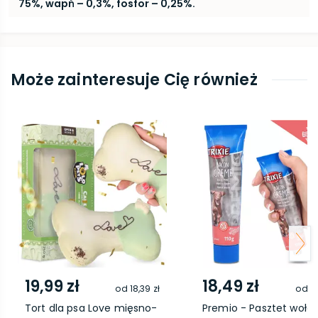
75%, wapń – 0,3%, fosfor – 0,25%.
Może zainteresuje Cię również
19,99 zł
18,49 zł
od
18,39 zł
od
17
Tort dla psa Love mięsno-
Premio - Pasztet woło