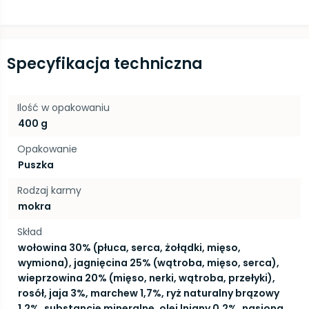
Specyfikacja techniczna
Ilość w opakowaniu
400 g
Opakowanie
Puszka
Rodzaj karmy
mokra
Skład
wołowina 30% (płuca, serca, żołądki, mięso,
wymiona), jagnięcina 25% (wątroba, mięso, serca),
wieprzowina 20% (mięso, nerki, wątroba, przełyki),
rosół, jaja 3%, marchew 1,7%, ryż naturalny brązowy
1,2%, substancje mineralne, olej lniany 0,2%, nasiona