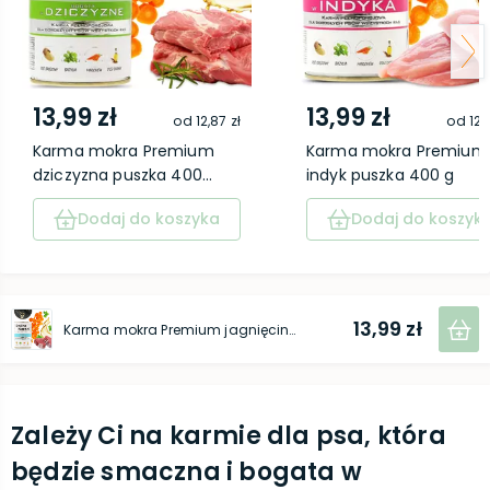
13,99 zł
13,99 zł
od
12,87 zł
od
12,
Karma mokra Premium
Karma mokra Premium
dziczyzna puszka 400...
indyk puszka 400 g
Dodaj do koszyka
Dodaj do koszyk
13,99 zł
Karma mokra Premium jagnięcina puszka 400 g
Zależy Ci na karmie dla psa, która
będzie smaczna i bogata w