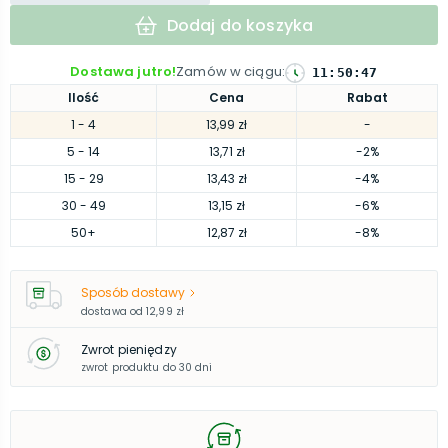
Dodaj do koszyka
Dostawa jutro!
Zamów w ciągu
:
11
:
50
:
46
Ilość
Cena
Rabat
1
- 4
13,99 zł
-
5
- 14
13,71 zł
-2%
15
- 29
13,43 zł
-4%
30
- 49
13,15 zł
-6%
50
+
12,87 zł
-8%
Sposób dostawy
dostawa od
12,99 zł
Zwrot pieniędzy
zwrot produktu do 30 dni