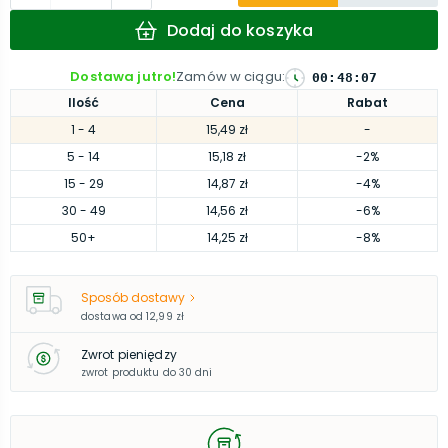
Dodaj do koszyka
Dostawa jutro!
Zamów w ciągu
:
00
:
48
:
06
Ilość
Cena
Rabat
1
- 4
15,49 zł
-
5
- 14
15,18 zł
-2%
15
- 29
14,87 zł
-4%
30
- 49
14,56 zł
-6%
50
+
14,25 zł
-8%
Sposób dostawy
dostawa od
12,99 zł
Zwrot pieniędzy
zwrot produktu do 30 dni