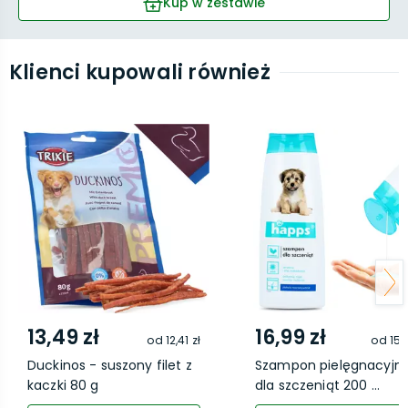
Kup w zestawie
Klienci kupowali również
13,49 zł
16,99 zł
od
12,41 zł
od
15,
Duckinos - suszony filet z
Szampon pielęgnacyjn
kaczki 80 g
dla szczeniąt 200 ...