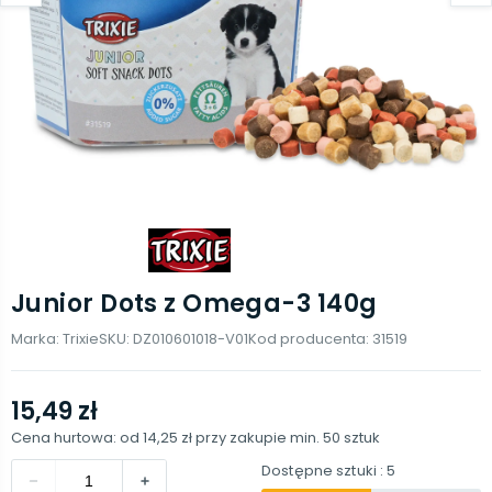
Junior Dots z Omega-3 140g
Marka:
Trixie
SKU:
DZ010601018-V01
Kod producenta:
31519
15,49 zł
Cena hurtowa: od
14,25 zł
przy zakupie min.
50
sztuk
Dostępne sztuki
: 5