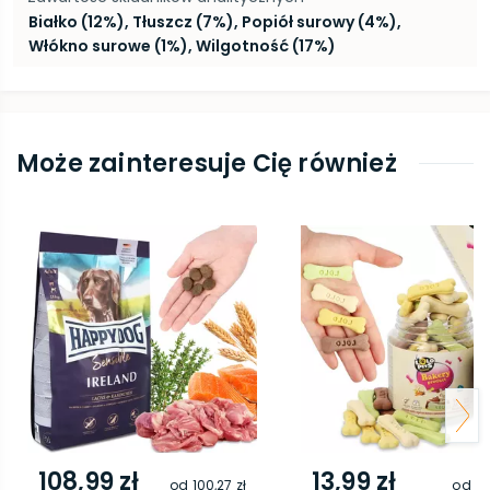
Białko (12%), Tłuszcz (7%), Popiół surowy (4%),
Włókno surowe (1%), Wilgotność (17%)
Może zainteresuje Cię również
108,99 zł
13,99 zł
od
100,27 zł
od
12