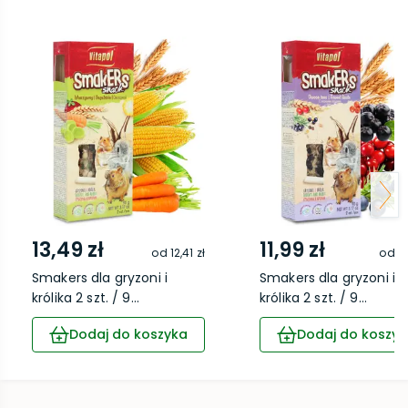
13,49 zł
11,99 zł
od
12,41 zł
od
11
Smakers dla gryzoni i
Smakers dla gryzoni i
królika 2 szt. / 9...
królika 2 szt. / 9...
Dodaj do koszyka
Dodaj do koszyk