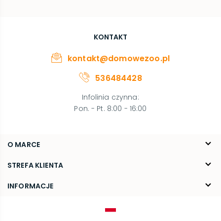
KONTAKT
kontakt@domowezoo.pl
536484428
Infolinia czynna
:
Pon. - Pt. 8:00 - 16:00
O MARCE
O nas
STREFA KLIENTA
Blog
FAQ
INFORMACJE
Kontakt
Dostawa
Regulamin