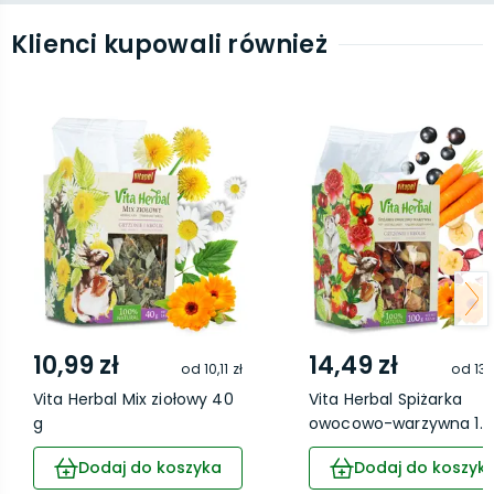
Klienci kupowali również
10,99 zł
14,49 zł
od
10,11 zł
od
13,
Vita Herbal Mix ziołowy 40
Vita Herbal Spiżarka
g
owocowo-warzywna 1...
Dodaj do koszyka
Dodaj do koszyk