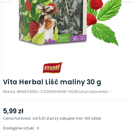
Vita Herbal Liść maliny 30 g
Marka:
BRAK03
SKU:
DZ010604006-V02
Kod producenta:
-
5,99 zł
Cena hurtowa: od
5,51 zł
przy zakupie min.
100
sztuk
Dostępne sztuki
: 0