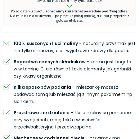
Zwrot na nasz koszt – Ty tylko pakujesz!
Po zgłoszeniu zwrotu
zamówimy kuriera bezpośrednio pod Twój adres
.
Nie musisz nic drukować – po prostu spakuj paczkę, a kurier przyjedzie z
gotową etykietą.
100% suszonych liści maliny
- naturalny przysmak jest
nie tylko smaczny, ale i wyjątkowo zdrowy dla pupila.
Bogactwo cennych składników
- karma jest bogata
w witaminę C, ale również takie elementy jak garbniki
czy kwasy organiczne.
Kilka sposobów podania
- mieszankę możesz
podawać samą lub mieszać ją z innym pokarmem np.
siankiem.
Prozdrowotne działanie
- liście maliny są pomocne
przy wzdęciach, mają także właściwości
przeciwbakteryjne i przeciwzapalne.
Niezbędne w codziennej diecie
- przysmak ma