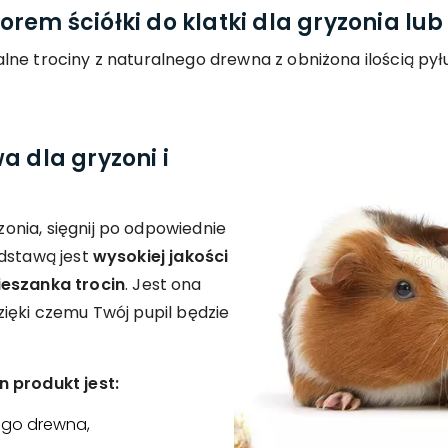
rem ściółki do klatki dla gryzonia lub 
lne trociny z naturalnego drewna z obniżona ilością pył
a dla gryzoni i
nia, sięgnij po odpowiednie
odstawą jest
wysokiej jakości
ieszanka trocin
. Jest ona
ięki czemu Twój pupil będzie
 produkt jest:
ego drewna,