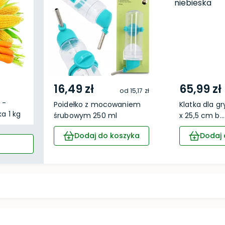
16,49 zł
65,99 zł
od
15,17 zł
 -
Poidełko z mocowaniem
Klatka dla gr
a 1 kg
śrubowym 250 ml
x 25,5 cm b...
Dodaj do koszyka
Dodaj 