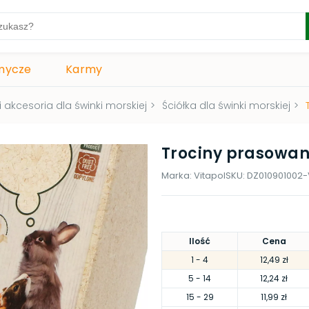
mycze
Karmy
 i akcesoria dla świnki morskiej
>
Ściółka dla świnki morskiej
>
Trociny prasowane 
Marka:
Vitapol
SKU:
DZ010901002
Ilość
Cena
1
- 4
12,49 zł
5
- 14
12,24 zł
15
- 29
11,99 zł