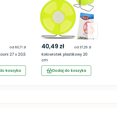
40,49 zł
6,9
od
60,71 zł
od
37,25 zł
yzoni 27 x 20,5
Kołowrotek plastikowy 20
Toale
cm
gryzo
do koszyka
Dodaj do koszyka