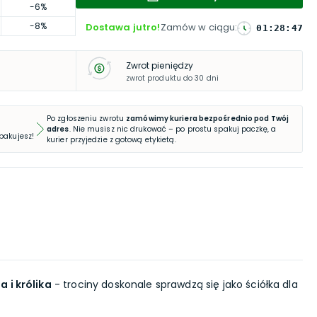
-6%
-8%
Dostawa jutro!
Zamów w ciągu
:
01
:
28
:
46
Zwrot pieniędzy
zwrot produktu do 30 dni
Po zgłoszeniu zwrotu
zamówimy kuriera bezpośrednio pod Twój
adres
. Nie musisz nic drukować – po prostu spakuj paczkę, a
 pakujesz!
kurier przyjedzie z gotową etykietą.
 i królika
- trociny doskonale sprawdzą się jako ściółka dla