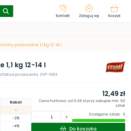
Kontakt
Zaloguj się
Koszyk
Trociny prasowane 1,1 kg 12-14 l
1,1 kg 12-14 l
-V02
Kod producenta:
ZVP-1053
12,49 zł
Cena hurtowa: od
11,49 zł
przy zakupie min.
50
Rabat
sztuk
-
Dostępne sztuki
: 11
-2%
-4%
Do koszyka