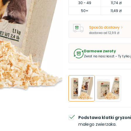
30
- 49
11,74 zł
50
+
11,49 zł
Sposób dostawy
dostawa od
12,99 zł
Darmowe zwroty
Zwrot na nasz koszt – Ty tylko
Podstawa klatki gryzonia
małego zwierzaka.