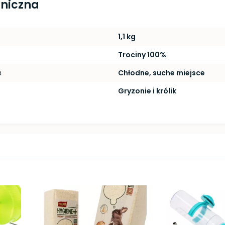
hniczna
1,1 kg
Trociny 100%
a
Chłodne, suche miejsce
Gryzonie i królik