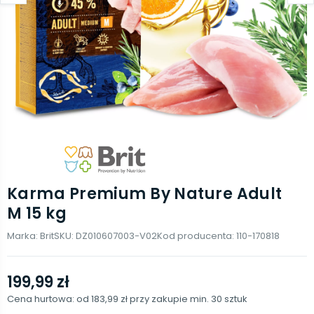
Karma Premium By Nature Adult
M 15 kg
Marka:
Brit
SKU:
DZ010607003-V02
Kod producenta:
110-170818
199,99 zł
Cena hurtowa: od
183,99 zł
przy zakupie min.
30
sztuk