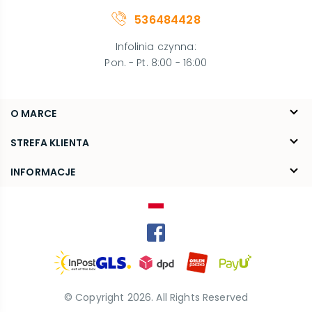
536484428
Infolinia czynna
:
Pon. - Pt. 8:00 - 16:00
O MARCE
O nas
STREFA KLIENTA
Blog
FAQ
INFORMACJE
Kontakt
Dostawa
Regulamin
Reklamacje i zwroty
Polityka prywatności
Kariera
© Copyright
2026
. All Rights Reserved