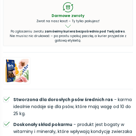
Darmowe zwroty
Zwrot na nasz koszt – Ty tylko pakujesz!
Po zgłoszeniu zwrotu
zamówimy kuriera bezpośrednio pod Twój adres
.
Nie musisz nic drukować – po prostu spakuj paczkę, a kurier przyjedzie z
gotową etykietą.
Stworzona dla dorosłych psów średnich ras
- karma
idealnie nadaje się dla psów, które mają wagę od 10 do
25 kg.
Doskonały skład pokarmu
- produkt jest bogaty w
witaminy i minerały, które wpływają kondycję zwierzaka