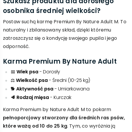
Szukasz produktu dla dorosłego
osobnika średniej wielkości?
Postaw suchą karmę Premium By Nature Adult M. To
naturalny i zbilansowany skład, dzięki któremu
zatroszczysz się o kondycję swojego pupila i jego
odporność.
Karma Premium By Nature Adult
​📅
Wiek psa
- Dorosły
​⚖️
Wielkość psa
- Średni (10-25 kg)
🐕
Aktywność psa
- Umiarkowana
🥩
Rodzaj mięsa
- Kurczak
Karma Premium by Nature Adult M to pokarm
pełnoporcjowy stworzony dla średnich ras psów,
które ważą od 10 do 25 kg
. Tym, co wyróżnia ją