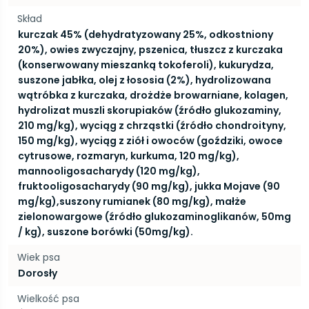
Skład
kurczak 45% (dehydratyzowany 25%, odkostniony
20%), owies zwyczajny, pszenica, tłuszcz z kurczaka
(konserwowany mieszanką tokoferoli), kukurydza,
suszone jabłka, olej z łososia (2%), hydrolizowana
wątróbka z kurczaka, drożdże browarniane, kolagen,
hydrolizat muszli skorupiaków (źródło glukozaminy,
210 mg/kg), wyciąg z chrząstki (źródło chondroityny,
150 mg/kg), wyciąg z ziół i owoców (goździki, owoce
cytrusowe, rozmaryn, kurkuma, 120 mg/kg),
mannooligosacharydy (120 mg/kg),
fruktooligosacharydy (90 mg/kg), jukka Mojave (90
mg/kg),suszony rumianek (80 mg/kg), małże
zielonowargowe (źródło glukozaminoglikanów, 50mg
/ kg), suszone borówki (50mg/kg).
Wiek psa
Dorosły
Wielkość psa