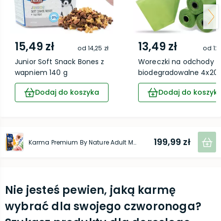
15,49 zł
13,49 zł
od
14,25 zł
od
12,
Junior Soft Snack Bones z
Woreczki na odchody
wapniem 140 g
biodegradowalne 4x20..
Dodaj do koszyka
Dodaj do koszyk
199,99 zł
Karma Premium By Nature Adult M 15 kg
Nie jesteś pewien, jaką karmę
wybrać dla swojego czworonoga?