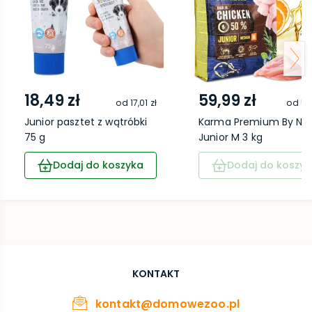
18,49 zł
59,99 zł
od
17,01 zł
od
55
Junior pasztet z wątróbki
Karma Premium By Na
75 g
Junior M 3 kg
Dodaj do koszyka
Dodaj do koszyk
KONTAKT
kontakt@domowezoo.pl