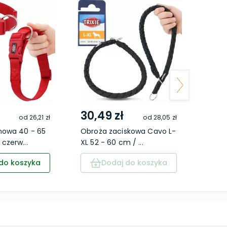
30,49 zł
232
od
26,21 zł
od
28,05 zł
nowa 40 - 65
Obroża zaciskowa Cavo L-
Karm
czerw...
XL 52 - 60 cm / ...
Adult
do koszyka
Dodaj do koszyka