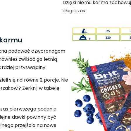
Dzięki niemu karma zachowuj
długi czas.
okarmu
można podawać czworonogom
ównież zwilżać go letnią
dziej przyswajalny.
li się na równe 2 porcje. Nie
rzakowi? Zerknij w tabelę
zas pierwszego podania
lejne dawki powinny być
ełnego przejścia na nowe