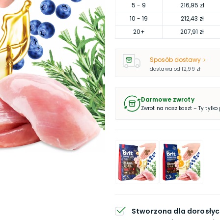
5
- 9
216,95 zł
10
- 19
212,43 zł
20
+
207,91 zł
Sposób dostawy
dostawa od
12,99 zł
Darmowe zwroty
Zwrot na nasz koszt – Ty tylko
Stworzona dla dorosłyc