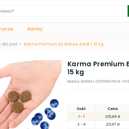
mycze
Karmy
 dla psa
>
Karma Premium By Nature Adult L 15 kg
Karma Premium By
15 kg
Marka:
Brit
SKU:
DZ010607004-V0
Ilość
Cena
1
- 1
225,99 zł
2
- 4
221,47 zł