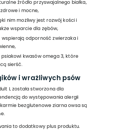
turalne źródło przyswajalnego białka,
 zdrowe i mocne,
ęki nim możliwy jest rozwój kości i
kże wsparcie dla zębów,
 wspierają odporność zwierzaka i
ienne,
 psiakowi kwasów omega 3, które
cą sierść.
gików i wrażliwych psów
lt L została stworzona dla
ndencją do występowania alergii
armie bezglutenowe ziarna owsa są
e.
ania to dodatkowy plus produktu.