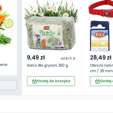
9,49 zł
28,49 zł
od
8,73 zł
ywna
Siano dla gryzoni 250 g
Obroża nylo
cm / 25 mm 
Dodaj do koszyka
Dodaj 