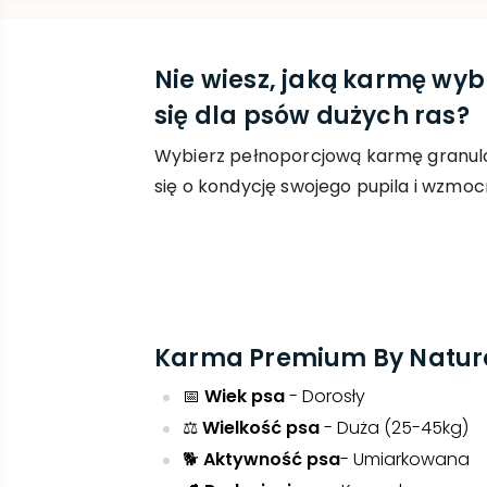
Nie wiesz, jaką karmę wy
się dla psów dużych ras?
Wybierz pełnoporcjową karmę granulow
się o kondycję swojego pupila i wzmoc
Karma Premium By Nature
📅
Wiek psa
- Dorosły
​⚖️
Wielkość psa
- Duża (25-45kg)
🐕
Aktywność psa
- Umiarkowana