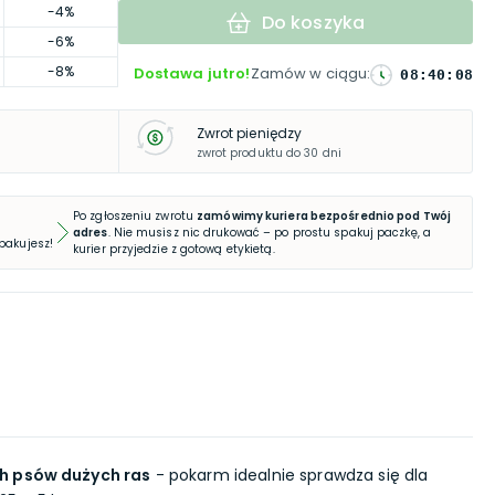
-4%
Do koszyka
-6%
-8%
Dostawa jutro!
Zamów w ciągu
:
08
:
40
:
07
Zwrot pieniędzy
zwrot produktu do 30 dni
Po zgłoszeniu zwrotu
zamówimy kuriera bezpośrednio pod Twój
adres
. Nie musisz nic drukować – po prostu spakuj paczkę, a
 pakujesz!
kurier przyjedzie z gotową etykietą.
h psów dużych ras
- pokarm idealnie sprawdza się dla