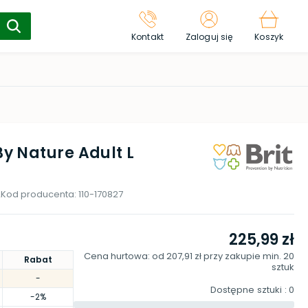
Kontakt
Zaloguj się
Koszyk
 Nature Adult L
2
Kod producenta:
110-170827
225,99 zł
Cena hurtowa: od
207,91 zł
przy zakupie min.
20
Rabat
sztuk
-
Dostępne sztuki
: 0
-2%