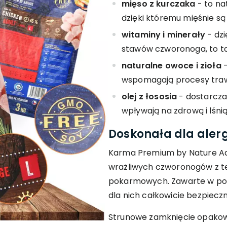
mięso z kurczaka
- to na
dzięki któremu mięśnie są
witaminy i minerały
- dzi
stawów czworonoga, to ta
naturalne owoce i zioła
-
wspomagają procesy traw
olej z łososia
- dostarcza
wpływają na zdrową i lśnią
Doskonała dla aler
Karma Premium by Nature Adu
wrażliwych czworonogów z te
pokarmowych. Zawarte w pok
dla nich całkowicie bezpieczn
Strunowe zamknięcie opakow