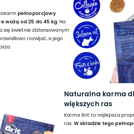
 pokarm
pełnoporcjowy
re ważą od 25 do 45 kg
. Na
a się świetnie zbilansowanym
prawidłowo rozwijać, a jego
psza.
Naturalna karma dl
większych ras
Karma Brit to najlepsza prop
ras.
W składzie tego pełnop