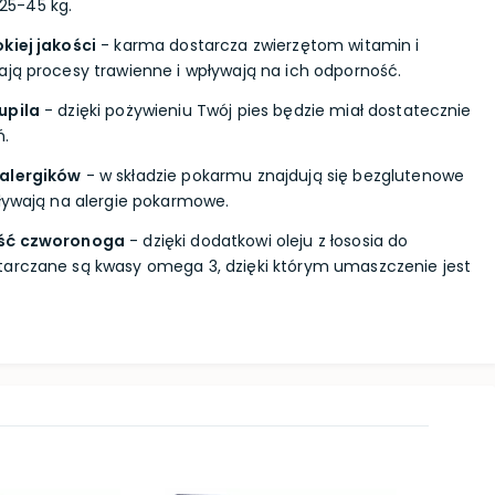
5-45 kg.
kiej jakości
- karma dostarcza zwierzętom witamin i
ają procesy trawienne i wpływają na ich odporność.
upila
- dzięki pożywieniu Twój pies będzie miał dostatecznie
ń.
 alergików
- w składzie pokarmu znajdują się bezglutenowe
pływają na alergie pokarmowe.
rść czworonoga
- dzięki dodatkowi oleju z łososia do
tarczane są kwasy omega 3, dzięki którym umaszczenie jest