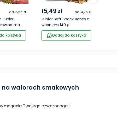
15,49 zł
15,
od
16,55 zł
od
14,25 zł
 Junior
Junior Soft Snack Bones z
Juni
łowina ma...
wapniem 140 g
140g
do koszyka
Dodaj do koszyka
Ci na walorach smakowych
li wymagania Twojego czworonoga i