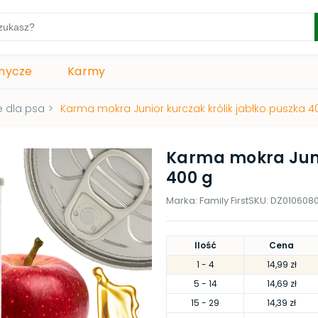
mycze
Karmy
 dla psa
>
Karma mokra Junior kurczak królik jabłko puszka 4
Karma mokra Juni
400 g
Marka:
Family First
SKU:
DZ010608
Ilość
Cena
1
- 4
14,99 zł
5
- 14
14,69 zł
15
- 29
14,39 zł