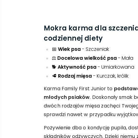
Mokra karma dla szczeni
codziennej diety
📅
Wiek psa
- Szczeniak
⚖️
Docelowa wielkość psa
- Mała
🐕
Aktywność psa
- Umiarkowana
🥩
Rodzaj mięsa
- Kurczak, królik
Karma Family First Junior to
podstawa
młodych psiaków
. Doskonały smak 
dwóch rodzajów mięsa zachęci Twojego
sprawdzi nawet w przypadku wyjątko
Pożywienie dba o kondycję pupila, do
składników odżywczych. Dzięki niemu z