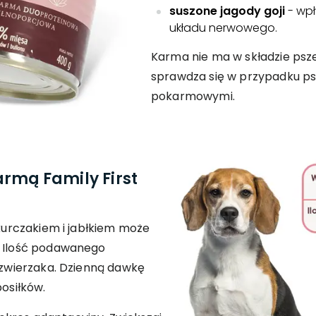
suszone jagody goji
- wp
układu nerwowego.
Karma nie ma w składzie psze
sprawdza się w przypadku ps
pokarmowymi.
rmą Family First
 kurczakiem i jabłkiem może
. Ilość podawanego
u zwierzaka. Dzienną dawkę
posiłków.