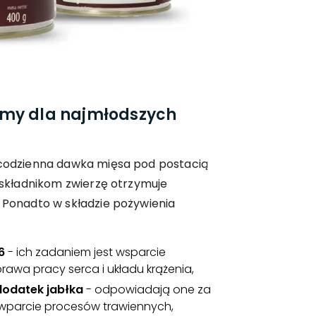
rmy dla najmłodszych
o codzienna dawka mięsa pod postacią
m składnikom zwierzę otrzymuje
. Ponadto w składzie pożywienia
6
- ich zadaniem jest wsparcie
awa pracy serca i układu krążenia,
 dodatek jabłka
- odpowiadają one za
 wparcie procesów trawiennych,