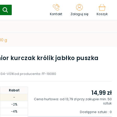
Kontakt
Zaloguj się
Koszyk
00 g
or kurczak królik jabłko puszka
034-V01
Kod producenta:
FF-19080
Rabat
14,99 zł
-
Cena hurtowa: od
13,79 zł
przy zakupie min.
50
sztuk
-2%
-4%
Dostępne sztuki
: 0