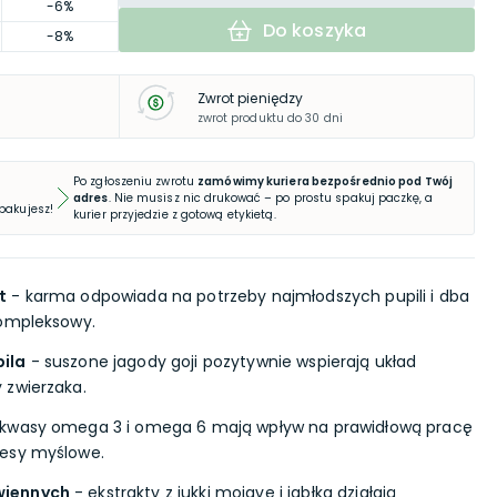
-6%
Do koszyka
-8%
Zwrot pieniędzy
zwrot produktu do 30 dni
Po zgłoszeniu zwrotu
zamówimy kuriera bezpośrednio pod Twój
adres
. Nie musisz nic drukować – po prostu spakuj paczkę, a
 pakujesz!
kurier przyjedzie z gotową etykietą.
t
- karma odpowiada na potrzeby najmłodszych pupili i dba
kompleksowy.
ila
- suszone jagody goji pozytywnie wspierają układ
 zwierzaka.
kwasy omega 3 i omega 6 mają wpływ na prawidłową pracę
esy myślowe.
wiennych
- ekstrakty z jukki mojave i jabłka działają