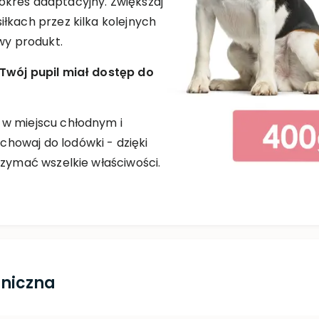
kres adaptacyjny. Zwiększaj
łkach przez kilka kolejnych
wy produkt.
 Twój pupil miał dostęp do
 w miejscu chłodnym i
howaj do lodówki - dzięki
rzymać wszelkie właściwości.
hniczna