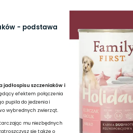
aków - podstawa
 jadłospisu szczeniaków i
będący efektem połączenia
 pupila do jedzenia i
wo wybrednych zwierząt.
starczając mu niezbędnych
atroszczysz się także o