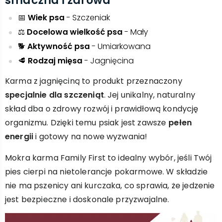
smaczna i zdrowa
📅
Wiek psa
- Szczeniak
⚖️
Docelowa wielkość psa
- Mały
🐕
Aktywność psa
- Umiarkowana
🥩
Rodzaj mięsa
- Jagnięcina
Karma z jagnięciną to produkt przeznaczony
specjalnie dla szczeniąt
. Jej unikalny, naturalny
skład dba o zdrowy rozwój i prawidłową kondycję
organizmu. Dzięki temu psiak jest zawsze
pełen
energii
i gotowy na nowe wyzwania!
Mokra karma Family First to idealny wybór, jeśli Twój
pies cierpi na nietolerancje pokarmowe. W składzie
nie ma pszenicy ani kurczaka, co sprawia, że jedzenie
jest bezpieczne i doskonale przyzwajalne.