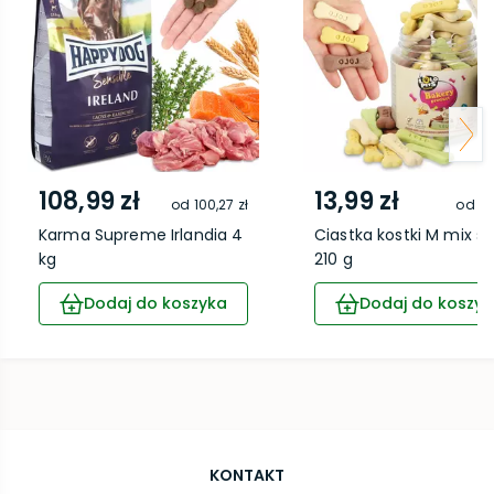
108,99 zł
13,99 zł
od
100,27 zł
od
12
Karma Supreme Irlandia 4
Ciastka kostki M mix sł
kg
210 g
Dodaj do koszyka
Dodaj do koszyk
KONTAKT