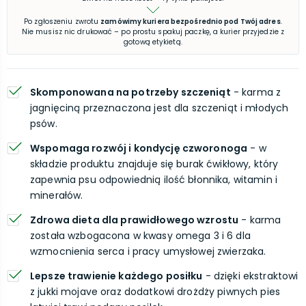
Po zgłoszeniu zwrotu
zamówimy kuriera bezpośrednio pod Twój adres
.
Nie musisz nic drukować – po prostu spakuj paczkę, a kurier przyjedzie z
gotową etykietą.
Skomponowana na potrzeby szczeniąt
- karma z
jagnięciną przeznaczona jest dla szczeniąt i młodych
psów.
Wspomaga rozwój i kondycję czworonoga
- w
składzie produktu znajduje się burak ćwikłowy, który
zapewnia psu odpowiednią ilość błonnika, witamin i
minerałów.
Zdrowa dieta dla prawidłowego wzrostu
- karma
została wzbogacona w kwasy omega 3 i 6 dla
wzmocnienia serca i pracy umysłowej zwierzaka.
Lepsze trawienie każdego posiłku
- dzięki ekstraktowi
z jukki mojave oraz dodatkowi drożdży piwnych pies