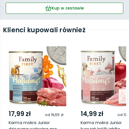
Kup w zestawie
Klienci kupowali również
17,99 zł
14,99 zł
od
16,55 zł
od
13,
Karma mokra Junior
Karma mokra Junior