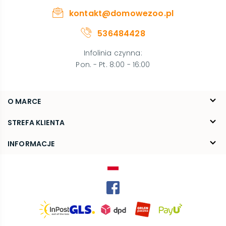
kontakt@domowezoo.pl
536484428
Infolinia czynna
:
Pon. - Pt. 8:00 - 16:00
O MARCE
O nas
STREFA KLIENTA
Blog
FAQ
INFORMACJE
Kontakt
Dostawa
Regulamin
Reklamacje i zwroty
Polityka prywatności
Kariera