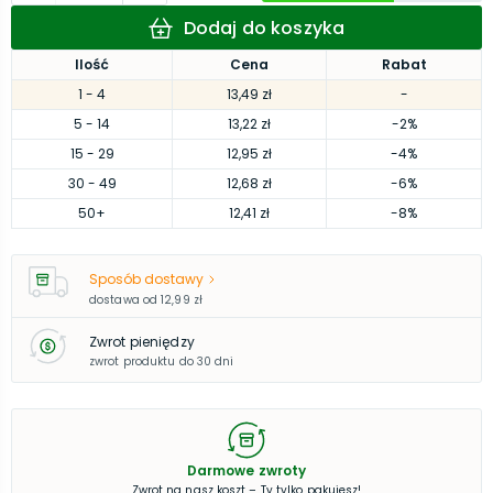
Dodaj do koszyka
Ilość
Cena
Rabat
1
- 4
13,49 zł
-
5
- 14
13,22 zł
-2%
15
- 29
12,95 zł
-4%
30
- 49
12,68 zł
-6%
50
+
12,41 zł
-8%
Sposób dostawy
dostawa od
12,99 zł
Zwrot pieniędzy
zwrot produktu do 30 dni
Darmowe zwroty
Zwrot na nasz koszt – Ty tylko pakujesz!